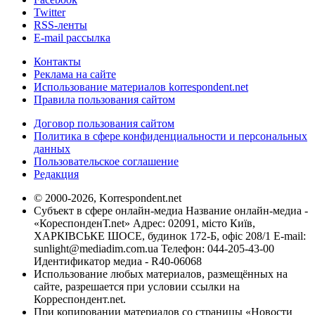
Twitter
RSS-ленты
E-mail рассылка
Контакты
Реклама на сайте
Использование материалов korrespondent.net
Правила пользования сайтом
Договор пользования сайтом
Политика в сфере конфиденциальности и персональных
данных
Пользовательское соглашение
Редакция
© 2000-2026, Korrespondent.net
Субъект в сфере онлайн-медиа Название онлайн-медиа -
«КореспонденТ.net» Адрес: 02091, місто Київ,
ХАРКІВСЬКЕ ШОСЕ, будинок 172-Б, офіс 208/1 E-mail:
sunlight@mediadim.com.ua
Телефон: 044-205-43-00
Идентификатор медиа - R40-06068
Использование любых материалов, размещённых на
сайте, разрешается при условии ссылки на
Корреспондент.net.
При копировании материалов со страницы «Новости