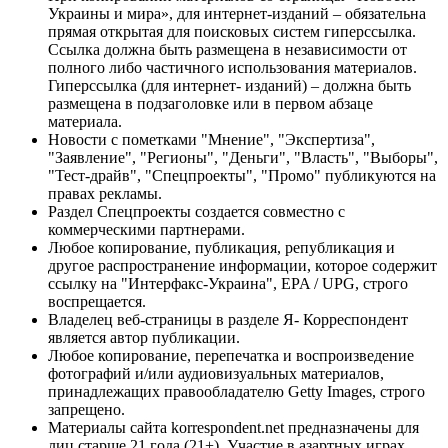
Украины и мира», для интернет-изданий – обязательна
прямая открытая для поисковых систем гиперссылка.
Ссылка должна быть размещена в независимости от
полного либо частичного использования материалов.
Гиперссылка (для интернет- изданий) – должна быть
размещена в подзаголовке или в первом абзаце
материала.
Новости с пометками "Мнение", "Экспертиза",
"Заявление", "Регионы", "Деньги", "Власть", "Выборы",
"Тест-драйв", "Спецпроекты", "Промо" публикуются на
правах рекламы.
Раздел Спецпроекты создается совместно с
коммерческими партнерами.
Любое копирование, публикация, републикация и
другое распространение информации, которое содержит
ссылку на "Интерфакс-Украина", EPA / UPG, строго
воспрещается.
Владелец веб-страницы в разделе Я- Корреспондент
является автор публикации.
Любое копирование, перепечатка и воспроизведение
фотографий и/или аудиовизуальных материалов,
принадлежащих правообладателю Getty Images, строго
запрещено.
Материалы сайта korrespondent.net предназначены для
лиц старше 21 года (21+). Участие в азартных играх