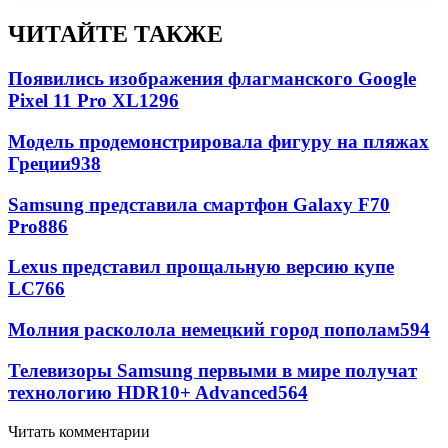
ЧИТАЙТЕ ТАКЖЕ
Появились изображения флагманского Google
Pixel 11 Pro XL
1296
Модель продемонстрировала фигуру на пляжах
Греции
938
Samsung представила смартфон Galaxy F70
Pro
886
Lexus представил прощальную версию купе
LC
766
Молния расколола немецкий город пополам
594
Телевизоры Samsung первыми в мире получат
технологию HDR10+ Advanced
564
Читать комментарии