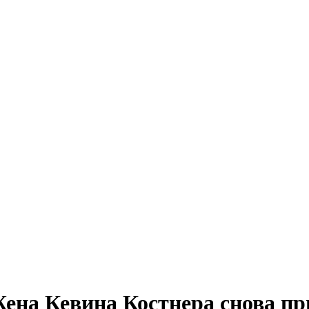
ена Кевина Костнера снова при