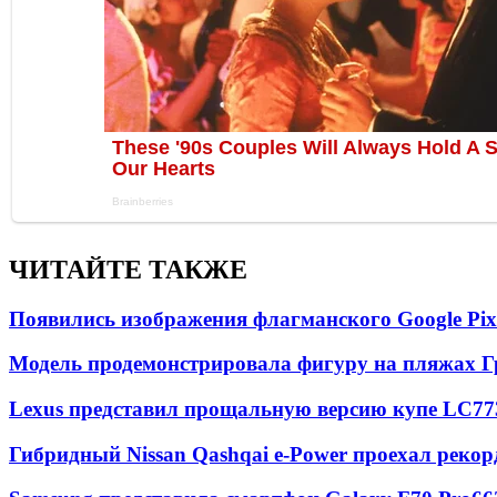
ЧИТАЙТЕ ТАКЖЕ
Появились изображения флагманского Google Pixe
Модель продемонстрировала фигуру на пляжах Г
Lexus представил прощальную версию купе LC
77
Гибридный Nissan Qashqai e-Power проехал рекор