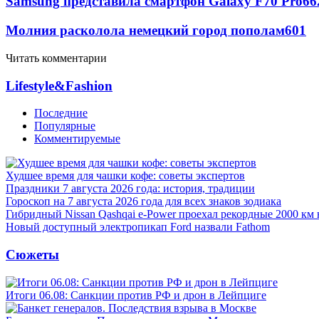
Samsung представила смартфон Galaxy F70 Pro
66
Молния расколола немецкий город пополам
601
Читать комментарии
Lifestyle&Fashion
Последние
Популярные
Комментируемые
Худшее время для чашки кофе: советы экспертов
Праздники 7 августа 2026 года: история, традиции
Гороскоп на 7 августа 2026 года для всех знаков зодиака
Гибридный Nissan Qashqai e-Power проехал рекордные 2000 км 
Новый доступный электропикап Ford назвали Fathom
Сюжеты
Итоги 06.08: Санкции против РФ и дрон в Лейпциге