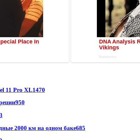
l 11 Pro XL
1470
реции
950
3
дные 2000 км на одном баке
685