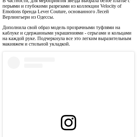
В частности, для мероприятия звезда выбрала белое платье с
перьями и глубокими разрезами из коллекции Velocity of
Emotions бренда Lever Couture, основанного Лесей
Верлингьери из Одессы.
Дополнила свой образ модель прозрачными туфлями на
каблуке и сдержанными украшениями - серьгами и кольцами
на каждой руке. Подчеркнула все это легким выразительным
макияжем и стильной укладкой.