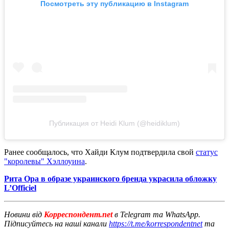
Посмотреть эту публикацию в Instagram
Публикация от Heidi Klum (@heidiklum)
Ранее сообщалось, что Хайди Клум подтвердила свой
статус
"королевы" Хэллоуина
.
Рита Ора в образе украинского бренда украсила обложку
L’Officiel
Новини від
Корреспондент.net
в Telegram та WhatsApp.
Підписуйтесь на наші канали
https://t.me/korrespondentnet
та