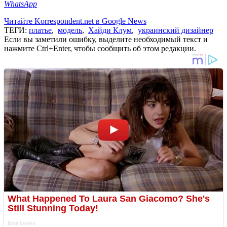
WhatsApp
Читайте Korrespondent.net в Google News
ТЕГИ:
платье
,
модель
,
Хайди Клум
,
украинский дизайнер
Если вы заметили ошибку, выделите необходимый текст и
нажмите Ctrl+Enter, чтобы сообщить об этом редакции.