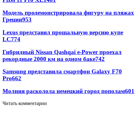
Модель продемонстрировала фигуру на пляжах
Греции
953
Lexus представил прощальную версию купе
LC
774
Гибридный Nissan Qashqai e-Power проехал
рекордные 2000 км на одном баке
742
Samsung представила смартфон Galaxy F70
Pro
662
Молния расколола немецкий город пополам
601
Читать комментарии