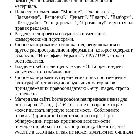
размещена в подзаголовке или в первом абзаце
материала.
Новости с пометками "Мнение", "Экспертиза",
"Заявление", "Регионы", "Деньги", "Власть", "Выборы",
"Тест-драйв", "Спецпроекты", "Промо" публикуются на
правах рекламы.
Раздел Спецпроекты создается совместно с
коммерческими партнерами.
Любое копирование, публикация, републикация и
другое распространение информации, которое содержит
ссылку на "Интерфакс-Украина", EPA / UPG, строго
воспрещается.
Владелец веб-страницы в разделе Я- Корреспондент
является автор публикации.
Любое копирование, перепечатка и воспроизведение
фотографий и/или аудиовизуальных материалов,
принадлежащих правообладателю Getty Images, строго
запрещено.
Материалы сайта korrespondent.net предназначены для
лиц старше 21 года (21+). Участие в азартных играх
может вызвать игровую зависимость. Соблюдайте
правила (принципы) ответственной игры. При
обнаружении первых признаков зависимости
немедленно обратитесь к специалисту. Помните, что
участие в азартных играх не может являться источником