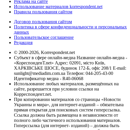
Реклама на сайте
Использование материалов korrespondent.net
Правила пользования сайтом
Договор пользования сайтом
Политика в сфере конфиденциальности и персональных
данных
Пользовательское соглашение
Редакция
© 2000-2026, Korrespondent.net
Субъект в сфере онлайн-медиа Название онлайн-медиа -
«КореспонденТ.net» Адрес: 02091, місто Київ,
ХАРКІВСЬКЕ ШОСЕ, будинок 172-Б, офіс 208/1 E-mail:
sunlight@mediadim.com.ua
Телефон: 044-205-43-00
Идентификатор медиа - R40-06068
Использование любых материалов, размещённых на
сайте, разрешается при условии ссылки на
Корреспондент.net.
При копировании материалов со страницы «Новости
Украины и мира», для интернет-изданий – обязательна
прямая открытая для поисковых систем гиперссылка.
Ссылка должна быть размещена в независимости от
полного либо частичного использования материалов.
Гиперссылка (для интернет- изданий) – должна быть