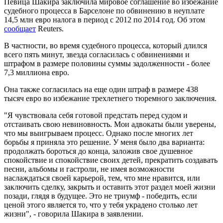
Певица Шакира заключила мировое соглашение во избежание
судебного процесса в Барселоне по обвинению в неуплате
14,5 млн евро налога в период с 2012 по 2014 год. Об этом
сообщает
Reuters.
В частности, во время судебного процесса, который длился
всего пять минут, звезда согласилась с обвинениями и
штрафом в размере половины суммы задолженности - более
7,3 миллиона евро.
Она также согласилась на еще один штраф в размере 438
тысяч евро во избежание трехлетнего тюремного заключения.
"Я чувствовала себя готовой предстать перед судом и
отстаивать свою невиновность. Мои адвокаты были уверены,
что мы выигрываем процесс. Однако после многих лет
борьбы я приняла это решение. У меня было два варианта:
продолжать бороться до конца, заложив свое душевное
спокойствие и спокойствие своих детей, прекратить создавать
песни, альбомы и гастроли, не имея возможности
наслаждаться своей карьерой, тем, что мне нравится, или
заключить сделку, закрыть и оставить этот раздел моей жизни
позади, глядя в будущее. Это не триумф - победить, если
ценой этого является то, что у тебя украдено столько лет
жизни", - говорила Шакира в заявлении.