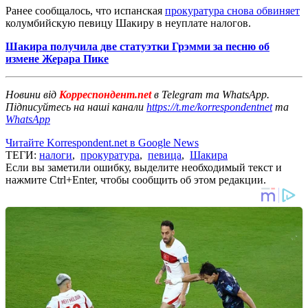
Ранее сообщалось, что испанская
прокуратура снова обвиняет
колумбийскую певицу Шакиру в неуплате налогов.
Шакира получила две статуэтки Грэмми за песню об
измене Жерара Пике
Новини від
Корреспондент.net
в Telegram та WhatsApp.
Підписуйтесь на наші канали
https://t.me/korrespondentnet
та
WhatsApp
Читайте Korrespondent.net в Google News
ТЕГИ:
налоги
,
прокуратура
,
певица
,
Шакира
Если вы заметили ошибку, выделите необходимый текст и
нажмите Ctrl+Enter, чтобы сообщить об этом редакции.