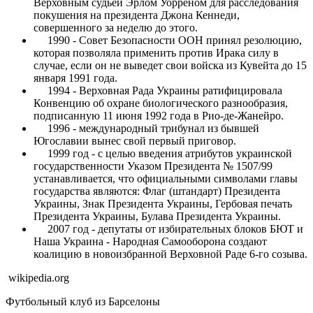
Верховным судьей Эрлом Уорреном для расследования
покушения на президента Джона Кеннеди,
совершенного за неделю до этого.
1990 - Совет Безопасности ООН принял резолюцию,
которая позволяла применить против Ирака силу в
случае, если он не выведет свои войска из Кувейта до 15
января 1991 года.
1994 - Верховная Рада Украины ратифицировала
Конвенцию об охране биологического разнообразия,
подписанную 11 июня 1992 года в Рио-де-Жанейро.
1996 - международный трибунал из бывшей
Югославии вынес свой первый приговор.
1999 год - с целью введения атрибутов украинской
государственности Указом Президента № 1507/99
устанавливается, что официальными символами главы
государства являются: Флаг (штандарт) Президента
Украины, Знак Президента Украины, Гербовая печать
Президента Украины, Булава Президента Украины.
2007 год - депутаты от избирательных блоков БЮТ и
Наша Украина - Народная Самооборона создают
коалицию в новоизбранной Верховной Раде 6-го созыва.
wikipedia.org
Футбольный клуб из Барселоны