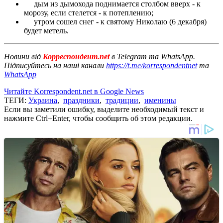
дым из дымохода поднимается столбом вверх - к
морозу, если стелется - к потеплению;
утром сошел снег - к святому Николаю (6 декабря)
будет метель.
Новини від
Корреспондент.net
в Telegram та WhatsApp.
Підписуйтесь на наші канали
https://t.me/korrespondentnet
та
WhatsApp
Читайте Korrespondent.net в Google News
ТЕГИ:
Украина
,
праздники
,
традиции
,
именины
Если вы заметили ошибку, выделите необходимый текст и
нажмите Ctrl+Enter, чтобы сообщить об этом редакции.