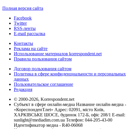
Полная версия сайта
Facebook
Twitter
RSS-ленты
E-mail рассылка
Контакты
Реклама на сайте
Использование материалов korrespondent.net
Правила пользования сайтом
Договор пользования сайтом
Политика в сфере конфиденциальности и персональных
данных
Пользовательское соглашение
Редакция
© 2000-2026, Korrespondent.net
Субъект в сфере онлайн-медиа Название онлайн-медиа -
«КореспонденТ.net» Адрес: 02091, місто Київ,
ХАРКІВСЬКЕ ШОСЕ, будинок 172-Б, офіс 208/1 E-mail:
sunlight@mediadim.com.ua
Телефон: 044-205-43-00
Идентификатор медиа - R40-06068