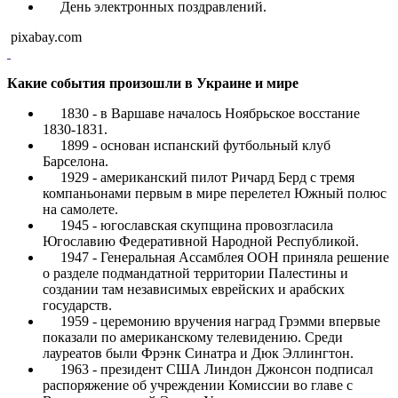
День электронных поздравлений.
pixabay.com
Какие события произошли в Украине и мире
1830 - в Варшаве началось Ноябрьское восстание
1830-1831.
1899 - основан испанский футбольный клуб
Барселона.
1929 - американский пилот Ричард Берд с тремя
компаньонами первым в мире перелетел Южный полюс
на самолете.
1945 - югославская скупщина провозгласила
Югославию Федеративной Народной Республикой.
1947 - Генеральная Ассамблея ООН приняла решение
о разделе подмандатной территории Палестины и
создании там независимых еврейских и арабских
государств.
1959 - церемонию вручения наград Грэмми впервые
показали по американскому телевидению. Среди
лауреатов были Фрэнк Синатра и Дюк Эллингтон.
1963 - президент США Линдон Джонсон подписал
распоряжение об учреждении Комиссии во главе с