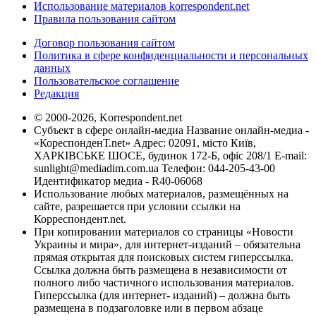
Использование материалов korrespondent.net
Правила пользования сайтом
Договор пользования сайтом
Политика в сфере конфиденциальности и персональных
данных
Пользовательское соглашение
Редакция
© 2000-2026, Korrespondent.net
Субъект в сфере онлайн-медиа Название онлайн-медиа -
«КореспонденТ.net» Адрес: 02091, місто Київ,
ХАРКІВСЬКЕ ШОСЕ, будинок 172-Б, офіс 208/1 E-mail:
sunlight@mediadim.com.ua
Телефон: 044-205-43-00
Идентификатор медиа - R40-06068
Использование любых материалов, размещённых на
сайте, разрешается при условии ссылки на
Корреспондент.net.
При копировании материалов со страницы «Новости
Украины и мира», для интернет-изданий – обязательна
прямая открытая для поисковых систем гиперссылка.
Ссылка должна быть размещена в независимости от
полного либо частичного использования материалов.
Гиперссылка (для интернет- изданий) – должна быть
размещена в подзаголовке или в первом абзаце