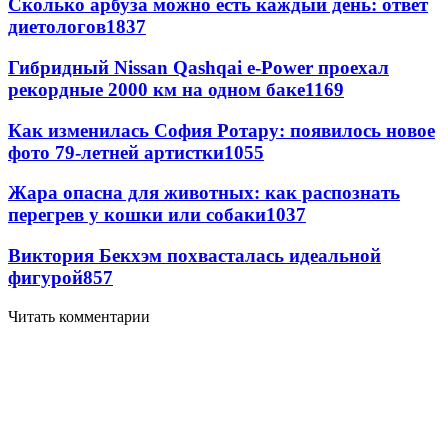
Сколько арбуза можно есть каждый день: ответ
диетологов
1837
Гибридный Nissan Qashqai e-Power проехал
рекордные 2000 км на одном баке
1169
Как изменилась София Ротару: появилось новое
фото 79-летней артистки
1055
Жара опасна для животных: как распознать
перегрев у кошки или собаки
1037
Виктория Бекхэм похвасталась идеальной
фигурой
857
Читать комментарии