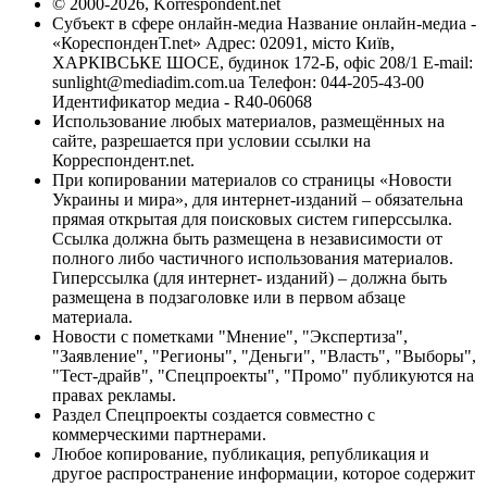
© 2000-2026, Korrespondent.net
Субъект в сфере онлайн-медиа Название онлайн-медиа -
«КореспонденТ.net» Адрес: 02091, місто Київ,
ХАРКІВСЬКЕ ШОСЕ, будинок 172-Б, офіс 208/1 E-mail:
sunlight@mediadim.com.ua
Телефон: 044-205-43-00
Идентификатор медиа - R40-06068
Использование любых материалов, размещённых на
сайте, разрешается при условии ссылки на
Корреспондент.net.
При копировании материалов со страницы «Новости
Украины и мира», для интернет-изданий – обязательна
прямая открытая для поисковых систем гиперссылка.
Ссылка должна быть размещена в независимости от
полного либо частичного использования материалов.
Гиперссылка (для интернет- изданий) – должна быть
размещена в подзаголовке или в первом абзаце
материала.
Новости с пометками "Мнение", "Экспертиза",
"Заявление", "Регионы", "Деньги", "Власть", "Выборы",
"Тест-драйв", "Спецпроекты", "Промо" публикуются на
правах рекламы.
Раздел Спецпроекты создается совместно с
коммерческими партнерами.
Любое копирование, публикация, републикация и
другое распространение информации, которое содержит