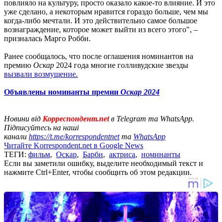
повлияло на культуру, просто оказало какое-то влияние. И это
уже сделано, а некоторым нравится гораздо больше, чем мы
когда-либо мечтали. И это действительно самое большое
вознаграждение, которое может выйти из всего этого", –
призналась Марго Робби.
Ранее сообщалось, что после оглашения номинантов на
премию
Оскар
2024 года многие голливудские звезды
вызвали возмущение.
Объявлены номинанты премии
Оскар 2024
Новини від
Корреспондент.net
в Telegram та WhatsApp.
Підписуйтесь на наші
канали
https://t.me/korrespondentnet
та
WhatsApp
Читайте Korrespondent.net в Google News
ТЕГИ:
фильм
,
Оскар
,
Барби
,
актриса
,
номинанты
Если вы заметили ошибку, выделите необходимый текст и
нажмите Ctrl+Enter, чтобы сообщить об этом редакции.