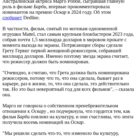
Австралийская актриса Марго Робби, сыгравшая главную
роль в фильме
Барби
, впервые прокомментировала
номинантов на премию
Оскар
в 2024 году. Об этом
сообщает
Dedline.
В частности, фильм, снятый по мотивам одноименной
игрушки Mattel, стал самым крупным блокбастером 2023 года,
собрав почти 1,5 миллиарда долларов в мировом прокате с
момента выхода на экраны. Потрясающие сборы сделали
Грету Гервиг первой женщиной-режиссером, собравшей
миллиард долларов. Именно поэтому звезда экрана считает,
что режиссер должен быть номинирован.
"Очевидно, я считаю, что Грета должна быть номинирована
режиссером, потому что то, что она сделала, бывает раз в
карьере, раз в жизни, то, что она сделала, это действительно
так. Но это был невероятный год для всех фильмов", – сказала
она.
Марго не говорила о собственном пренебрежительном
отношении к
Оскару
, но подчеркнула, что гордится тем, как
фильм
Барби
повлиял на культуру, и они счастливы, что лента
получила восемь номинаций на
Оскар
.
"Мы решили сделать что-то, что изменило бы культуру,