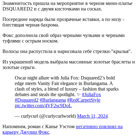
Знаменитость пришла на мероприятие в черном мини-платье
DSQUARED2 и с двумя кисточками на сосках.
Посередине наряда были прозрачные вставки, а по низу -
блестящая черная бахрома.
Фокс дополнила свой образ черными чулками и черными
туфлями с острым носком.
Волосы она распустила и нарисовала себе стрелки-"крылья".
Из украшений модель выбрала массивные золотые браслеты и
золотые серьги.
Oscar night allure with Julia Fox: Dsquared2’s bold
edge meets Vanity Fair elegance in Burlangama. A
clash of styles, a blend of luxury – fashion that sparks
debates and steals the spotlight. ✨
#JuliaFox
#Dsquared2
#Burlangama
#RedCarpetStyle
pic.twitter.com/4VF2sc9DoL
— curlycurl (@curlycurlworld)
March 11, 2024
Напомним, роман с Канье Уэстом
негативно повлиял на
карьеру Джулии Фокс
.