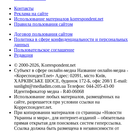
Контакты
Реклама на сайте
Использование материалов korrespondent.net
Правила пользования сайтом
Договор пользования сайтом
Политика в сфере конфиденциальности и персональных
данных
Пользовательское соглашение
Редакция
© 2000-2026, Korrespondent.net
Субъект в сфере онлайн-медиа Название онлайн-медиа -
«КореспонденТ.net» Адрес: 02091, місто Київ,
ХАРКІВСЬКЕ ШОСЕ, будинок 172-Б, офіс 208/1 E-mail:
sunlight@mediadim.com.ua
Телефон: 044-205-43-00
Идентификатор медиа - R40-06068
Использование любых материалов, размещённых на
сайте, разрешается при условии ссылки на
Корреспондент.net.
При копировании материалов со страницы «Новости
Украины и мира», для интернет-изданий – обязательна
прямая открытая для поисковых систем гиперссылка.
Ссылка должна быть размещена в независимости от