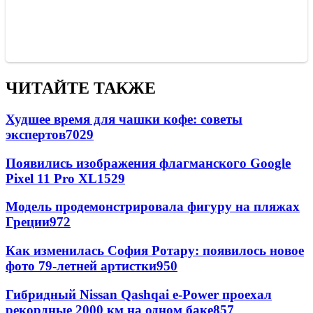
ЧИТАЙТЕ ТАКЖЕ
Худшее время для чашки кофе: советы
экспертов
7029
Появились изображения флагманского Google
Pixel 11 Pro XL
1529
Модель продемонстрировала фигуру на пляжах
Греции
972
Как изменилась София Ротару: появилось новое
фото 79-летней артистки
950
Гибридный Nissan Qashqai e-Power проехал
рекордные 2000 км на одном баке
857