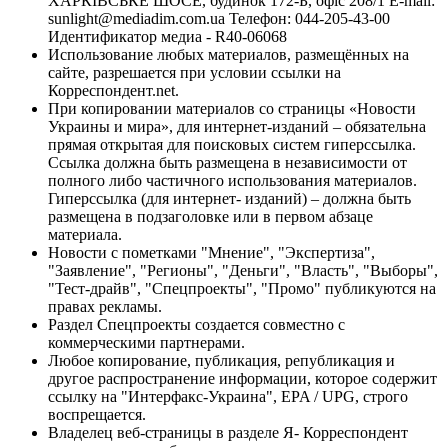
ХАРКІВСЬКЕ ШОСЕ, будинок 172-Б, офіс 208/1 E-mail:
sunlight@mediadim.com.ua
Телефон: 044-205-43-00
Идентификатор медиа - R40-06068
Использование любых материалов, размещённых на
сайте, разрешается при условии ссылки на
Корреспондент.net.
При копировании материалов со страницы «Новости
Украины и мира», для интернет-изданий – обязательна
прямая открытая для поисковых систем гиперссылка.
Ссылка должна быть размещена в независимости от
полного либо частичного использования материалов.
Гиперссылка (для интернет- изданий) – должна быть
размещена в подзаголовке или в первом абзаце
материала.
Новости с пометками "Мнение", "Экспертиза",
"Заявление", "Регионы", "Деньги", "Власть", "Выборы",
"Тест-драйв", "Спецпроекты", "Промо" публикуются на
правах рекламы.
Раздел Спецпроекты создается совместно с
коммерческими партнерами.
Любое копирование, публикация, републикация и
другое распространение информации, которое содержит
ссылку на "Интерфакс-Украина", EPA / UPG, строго
воспрещается.
Владелец веб-страницы в разделе Я- Корреспондент