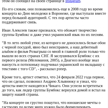
этом он сообщил на своей странице в
Instagram
.
По его словам, они познакомились еще в 2008 году во время
концерта ко Дню молодежи в Воронеже, где выступали вместе
перед большой аудиторией. С тех пор артисты часто
поддерживают связь.
Иван Алексеев также признался, что обожает творчество
группы Бумбокс и даже учил украинский язык по их песням.
"В то лето любой утюг, из которого не доносились белые обои
с черной посудой, явно был неисправен, а наш дебютный
альбом и фильм Розыгрыш со мной в главной роли только что
вышли во всех странах СНГ. Я заслушивался Бумбокс с их
первого релиза (Меломания, 2005), а Диагноз вообще знал
наизусть и потихоньку подучивал украинский по вкладышу с
текстами с того CD", - рассказал рэпер.
Кроме того, артист отметил, что 24 февраля 2022 года первое,
что он сделал, позвонил Андрею Хлывнюку и узнал, что
артисты вместе находятся в Чикаго. Они успели встретиться
до того, как лидер группы Бумбокс вернулся домой и встал на
защиту нашей страны.
"На концерте он грустно пошутил, что юношеские мечты о
гастролях по всему миру нужно было формулировать