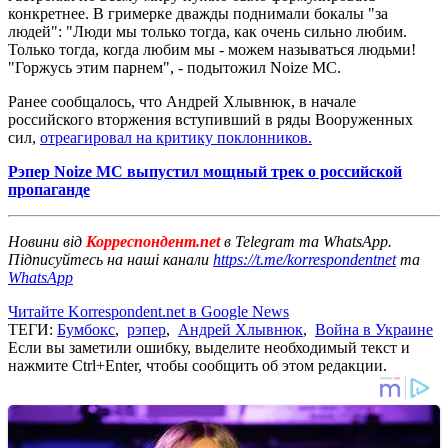
конкретнее. В гримерке дважды поднимали бокалы "за
людей": "Люди мы только тогда, как очень сильно любим.
Только тогда, когда любим мы - можем называться людьми!
"Горжусь этим парнем", - подытожил Noize MC.
Ранее сообщалось, что Андрей Хлывнюк, в начале
российского вторжения вступивший в ряды Вооруженных
сил,
отреагировал на критику поклонников.
Рэпер Noize MC выпустил мощный трек о российской
пропаганде
Новини від
Корреспондент.net
в Telegram та WhatsApp.
Підписуйтесь на наші канали
https://t.me/korrespondentnet
та
WhatsApp
Читайте Korrespondent.net в Google News
ТЕГИ:
Бумбокс
,
рэпер
,
Андрей Хлывнюк
,
Война в Украине
Если вы заметили ошибку, выделите необходимый текст и
нажмите Ctrl+Enter, чтобы сообщить об этом редакции.