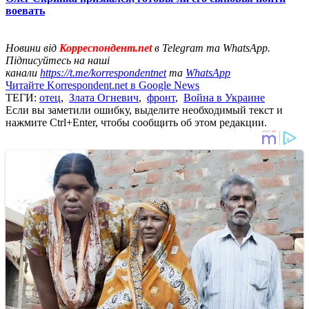
воевать
Новини від
Корреспондент.net
в Telegram та WhatsApp.
Підписуйтесь на наші
канали
https://t.me/korrespondentnet
та
WhatsApp
Читайте Korrespondent.net в Google News
ТЕГИ:
отец
,
Злата Огневич
,
фронт
,
Война в Украине
Если вы заметили ошибку, выделите необходимый текст и
нажмите Ctrl+Enter, чтобы сообщить об этом редакции.