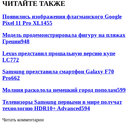
ЧИТАЙТЕ ТАКЖЕ
Появились изображения флагманского Google
Pixel 11 Pro XL
1455
Модель продемонстрировала фигуру на пляжах
Греции
948
Lexus представил прощальную версию купе
LC
772
Samsung представила смартфон Galaxy F70
Pro
662
Молния расколола немецкий город пополам
599
Телевизоры Samsung первыми в мире получат
технологию HDR10+ Advanced
594
Читать комментарии