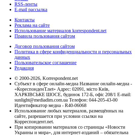
RSS-ленты
E-mail рассылка
Контакты
Реклама на сайте
Использование материалов korrespondent.net
Правила пользования сайтом
Договор пользования сайтом
Политика в сфере конфиденциальности и персональных
данных
Пользовательское соглашение
Редакция
© 2000-2026, Korrespondent.net
Субъект в сфере онлайн-медиа Название онлайн-медиа -
«КореспонденТ.net» Адрес: 02091, місто Київ,
ХАРКІВСЬКЕ ШОСЕ, будинок 172-Б, офіс 208/1 E-mail:
sunlight@mediadim.com.ua
Телефон: 044-205-43-00
Идентификатор медиа - R40-06068
Использование любых материалов, размещённых на
сайте, разрешается при условии ссылки на
Корреспондент.net.
При копировании материалов со страницы «Новости
Украины и мира», для интернет-изданий – обязательна