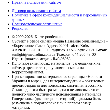
Правила пользования сайтом
Договор пользования сайтом
Политика в сфере конфиденциальности и персональных
данных
Пользовательское соглашение
Редакция
© 2000-2026, Korrespondent.net
Субъект в сфере онлайн-медиа Название онлайн-медиа -
«КореспонденТ.net» Адрес: 02091, місто Київ,
ХАРКІВСЬКЕ ШОСЕ, будинок 172-Б, офіс 208/1 E-mail:
sunlight@mediadim.com.ua
Телефон: 044-205-43-00
Идентификатор медиа - R40-06068
Использование любых материалов, размещённых на
сайте, разрешается при условии ссылки на
Корреспондент.net.
При копировании материалов со страницы «Новости
Украины и мира», для интернет-изданий – обязательна
прямая открытая для поисковых систем гиперссылка.
Ссылка должна быть размещена в независимости от
полного либо частичного использования материалов.
Гиперссылка (для интернет- изданий) – должна быть
размещена в подзаголовке или в первом абзаце
материала.