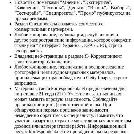
Новости с пометками "Мнение", "Экспертиза",
"Заявление", "Регионы", "Деньги", "Власть", "Выборы",
"Тест-драйв", "Спецпроекты", "Промо" публикуются на
правах рекламы.
Раздел Спецпроекты создается совместно с
коммерческими партнерами.
Любое копирование, публикация, републикация и
другое распространение информации, которое содержит
ссылку на "Интерфакс-Украина", EPA / UPG, строго
воспрещается.
Владелец веб-страницы в разделе Я- Корреспондент
является автор публикации.
Любое копирование, перепечатка и воспроизведение
фотографий и/или аудиовизуальных материалов,
принадлежащих правообладателю Getty Images, строго
запрещено.
Материалы сайта korrespondent.net предназначены для
лиц старше 21 года (21+). Участие в азартных играх
может вызвать игровую зависимость. Соблюдайте
правила (принципы) ответственной игры. При
обнаружении первых признаков зависимости
немедленно обратитесь к специалисту. Помните, что
участие в азартных играх не может являться источником
доходов или альтернативой работе. Информационный
ресурс korrespondent.net не проводит игры на реальные