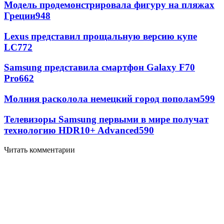
Модель продемонстрировала фигуру на пляжах
Греции
948
Lexus представил прощальную версию купе
LC
772
Samsung представила смартфон Galaxy F70
Pro
662
Молния расколола немецкий город пополам
599
Телевизоры Samsung первыми в мире получат
технологию HDR10+ Advanced
590
Читать комментарии