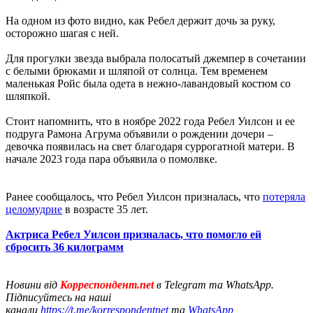
На одном из фото видно, как Ребел держит дочь за руку,
осторожно шагая с ней.
Для прогулки звезда выбрала полосатый джемпер в сочетании
с белыми брюками и шляпой от солнца. Тем временем
маленькая Ройс была одета в нежно-лавандовый костюм со
шляпкой.
Стоит напомнить, что в ноябре 2022 года Ребел Уилсон и ее
подруга Рамона Агрума объявили о рождении дочери –
девочка появилась на свет благодаря суррогатной матери. В
начале 2023 года пара объявила о помолвке.
Ранее сообщалось, что Ребел Уилсон призналась, что
потеряла
целомудрие
в возрасте 35 лет.
Актриса Ребел Уилсон призналась, что помогло ей
сбросить 36 килограмм
Новини від
Корреспондент.net
в Telegram та WhatsApp.
Підписуйтесь на наші
канали
https://t.me/korrespondentnet
та
WhatsApp