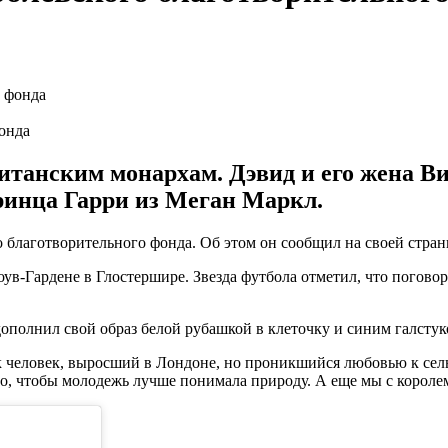
онда
итанским монархам. Дэвид и его жена В
ринца Гарри из Меган Маркл.
благотворительного фонда. Об этом он сообщил на своей страни
ув-Гардене в Глостершире. Звезда футбола отметил, что поговор
полнил свой образ белой рубашкой в ​​клеточку и синим галстук
ак человек, выросший в Лондоне, но проникшийся любовью к сел
о, чтобы молодежь лучше понимала природу. А еще мы с королем