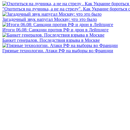
"Охотиться на лучника, а не на стрелу". Как Украине бороться 
Загадочный звук напугал Москву: что это было
Итоги 06.08: Санкции против РФ и дрон в Лейпциге
Банкет генералов. Последствия взрыва в Москве
Грязные технологии. Атаки РФ на выборы во Франции