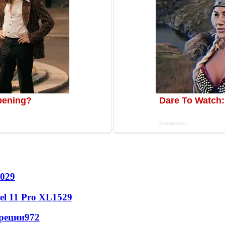
029
l 11 Pro XL
1529
реции
972