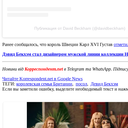
Публикация от David Beckham (@davidbeckham)
Ранее сообщалось, что король Швеции Карл XVI Густав
отмети
Дэвид Бекхэм стал дизайнером мужской линии коллекции H
Новини від
Корреспондент.net
в Telegram та WhatsApp. Підпис
Читайте Korrespondent.net в Google News
ТЕГИ:
королевская семья Британии
,
посол
,
Девид Бекхэм
Если вы заметили ошибку, выделите необходимый текст и нажми