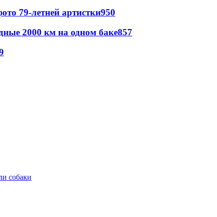
ото 79-летней артистки
950
дные 2000 км на одном баке
857
9
ли собаки