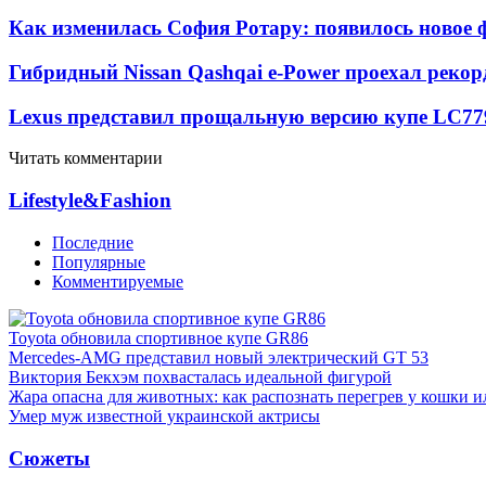
Как изменилась София Ротару: появилось новое ф
Гибридный Nissan Qashqai e-Power проехал рекор
Lexus представил прощальную версию купе LC
77
Читать комментарии
Lifestyle&Fashion
Последние
Популярные
Комментируемые
Toyota обновила спортивное купе GR86
Mercedes-AMG представил новый электрический GT 53
Виктория Бекхэм похвасталась идеальной фигурой
Жара опасна для животных: как распознать перегрев у кошки и
Умер муж известной украинской актрисы
Сюжеты