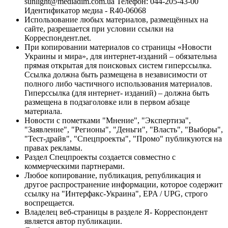
sunlight@mediadim.com.ua
Телефон: 044-205-43-00
Идентификатор медиа - R40-06068
Использование любых материалов, размещённых на
сайте, разрешается при условии ссылки на
Корреспондент.net.
При копировании материалов со страницы «Новости
Украины и мира», для интернет-изданий – обязательна
прямая открытая для поисковых систем гиперссылка.
Ссылка должна быть размещена в независимости от
полного либо частичного использования материалов.
Гиперссылка (для интернет- изданий) – должна быть
размещена в подзаголовке или в первом абзаце
материала.
Новости с пометками "Мнение", "Экспертиза",
"Заявление", "Регионы", "Деньги", "Власть", "Выборы",
"Тест-драйв", "Спецпроекты", "Промо" публикуются на
правах рекламы.
Раздел Спецпроекты создается совместно с
коммерческими партнерами.
Любое копирование, публикация, републикация и
другое распространение информации, которое содержит
ссылку на "Интерфакс-Украина", EPA / UPG, строго
воспрещается.
Владелец веб-страницы в разделе Я- Корреспондент
является автор публикации.