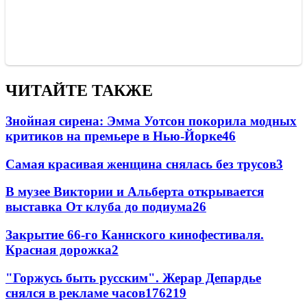
ЧИТАЙТЕ ТАКЖЕ
Знойная сирена: Эмма Уотсон покорила модных
критиков на премьере в Нью-Йорке
4
6
Самая красивая женщина снялась без трусов
3
В музее Виктории и Альберта открывается
выставка От клуба до подиума
2
6
Закрытие 66-го Каннского кинофестиваля.
Красная дорожка
2
"Горжусь быть русским". Жерар Депардье
снялся в рекламе часов
176
2
19