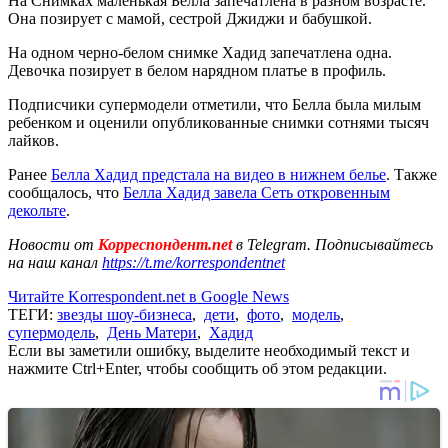
На Снимках маленькая Белла запечатлена в разном возрасте.
Она позирует с мамой, сестрой Джиджи и бабушкой.
На одном черно-белом снимке Хадид запечатлена одна.
Девочка позирует в белом нарядном платье в профиль.
Подписчики супермодели отметили, что Белла была милым
ребенком и оценили опубликованные снимки сотнями тысяч
лайков.
Ранее
Белла Хадид предстала на видео в нижнем белье
. Также
сообщалось, что
Белла Хадид завела Сеть откровенным
декольте
.
Новости от
Корреспондент.net
в Telegram. Подписывайтесь
на наш канал
https://t.me/korrespondentnet
Читайте Korrespondent.net в Google News
ТЕГИ:
звезды шоу-бизнеса
,
дети
,
фото
,
модель
,
супермодель
,
День Матери
,
Хадид
Если вы заметили ошибку, выделите необходимый текст и
нажмите Ctrl+Enter, чтобы сообщить об этом редакции.