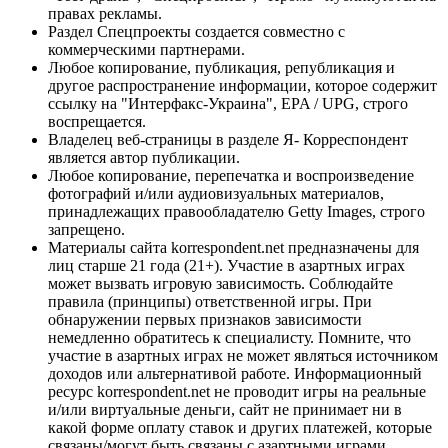
правах рекламы.
Раздел Спецпроекты создается совместно с
коммерческими партнерами.
Любое копирование, публикация, републикация и
другое распространение информации, которое содержит
ссылку на "Интерфакс-Украина", EPA / UPG, строго
воспрещается.
Владелец веб-страницы в разделе Я- Корреспондент
является автор публикации.
Любое копирование, перепечатка и воспроизведение
фотографий и/или аудиовизуальных материалов,
принадлежащих правообладателю Getty Images, строго
запрещено.
Материалы сайта korrespondent.net предназначены для
лиц старше 21 года (21+). Участие в азартных играх
может вызвать игровую зависимость. Соблюдайте
правила (принципы) ответственной игры. При
обнаружении первых признаков зависимости
немедленно обратитесь к специалисту. Помните, что
участие в азартных играх не может являться источником
доходов или альтернативой работе. Информационный
ресурс korrespondent.net не проводит игры на реальные
и/или виртуальные деньги, сайт не принимает ни в
какой форме оплату ставок и других платежей, которые
связаны/могут быть связаны с азартными играми,