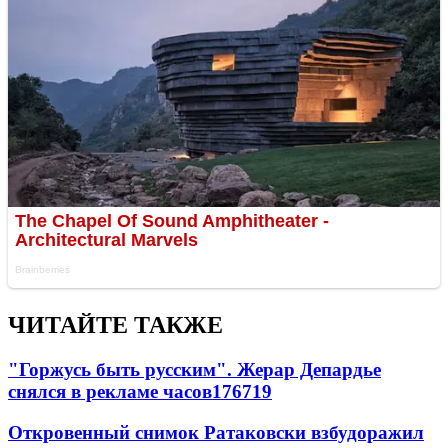
ЧИТАЙТЕ ТАКЖЕ
"Горжусь быть русским". Жерар Депардье
снялся в рекламе часов
176
7
19
Откровенный снимок Ратаковски взбудоражил