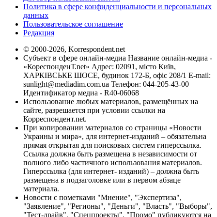
Политика в сфере конфиденциальности и персональных
данных
Пользовательское соглашение
Редакция
© 2000-2026, Korrespondent.net
Субъект в сфере онлайн-медиа Название онлайн-медиа -
«КореспонденТ.net» Адрес: 02091, місто Київ,
ХАРКІВСЬКЕ ШОСЕ, будинок 172-Б, офіс 208/1 E-mail:
sunlight@mediadim.com.ua
Телефон: 044-205-43-00
Идентификатор медиа - R40-06068
Использование любых материалов, размещённых на
сайте, разрешается при условии ссылки на
Корреспондент.net.
При копировании материалов со страницы «Новости
Украины и мира», для интернет-изданий – обязательна
прямая открытая для поисковых систем гиперссылка.
Ссылка должна быть размещена в независимости от
полного либо частичного использования материалов.
Гиперссылка (для интернет- изданий) – должна быть
размещена в подзаголовке или в первом абзаце
материала.
Новости с пометками "Мнение", "Экспертиза",
"Заявление", "Регионы", "Деньги", "Власть", "Выборы",
"Тест-драйв", "Спецпроекты", "Промо" публикуются на