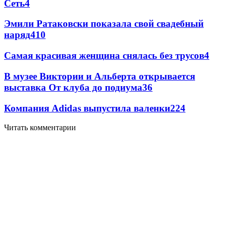
Сеть
4
Эмили Ратаковски показала свой свадебный
наряд
4
10
Самая красивая женщина снялась без трусов
4
В музее Виктории и Альберта открывается
выставка От клуба до подиума
3
6
Компания Adidas выпустила валенки
2
24
Читать комментарии