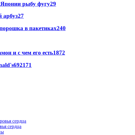
в Японии рыбу фугу
2
9
й арбуз
2
7
 порошка в пакетиках
2
40
мон и с чем его есть
187
2
ald's
69
2
171
вья сердца
ны