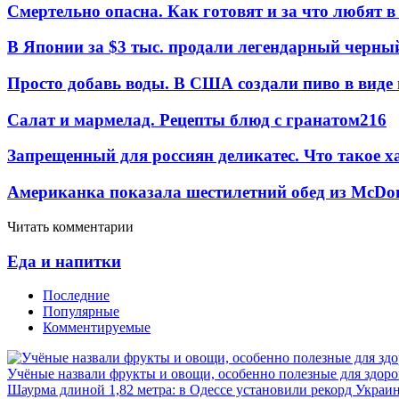
Смертельно опасна. Как готовят и за что любят 
В Японии за $3 тыс. продали легендарный черны
Просто добавь воды. В США создали пиво в виде
Салат и мармелад. Рецепты блюд с гранатом
2
16
Запрещенный для россиян деликатес. Что такое ха
Американка показала шестилетний обед из McDon
Читать комментарии
Еда и напитки
Последние
Популярные
Комментируемые
Учёные назвали фрукты и овощи, особенно полезные для здоро
Шаурма длиной 1,82 метра: в Одессе установили рекорд Украи