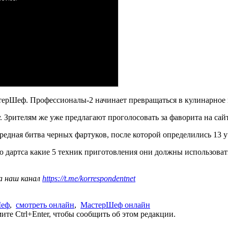
астерШеф. Профессионалы-2 начинает превращаться в кулинарное 
. Зрителям же уже предлагают проголосовать за фаворита на сай
редная битва черных фартуков, после которой определились 13 у
 дартса какие 5 техник приготовления они должны использовать 
а наш канал
https://t.me/korrespondentnet
Шеф
,
смотреть онлайн
,
МастерШеф онлайн
те Ctrl+Enter, чтобы сообщить об этом редакции.