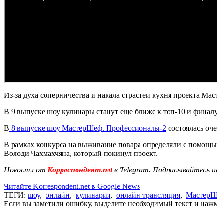
Из-за духа соперничества и накала страстей кухня проекта М
В 9 выпуске шоу кулинары станут еще ближе к топ-10 и финалу
В
8 выпуске шоу МастерШеф. Профессионалы-2
состоялась оче
В рамках конкурса на выживание повара определяли с помощью
Володи Чахмахчяна, который покинул проект.
Новости от
Корреспондент.net
в Telegram. Подписывайтесь н
Читайте Korrespondent.net в Google News
ТЕГИ:
шоу
,
онлайн
,
кулинария
,
онлайн трансляция
,
Мастер
Если вы заметили ошибку, выделите необходимый текст и нажми