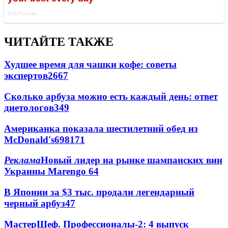
ЧИТАЙТЕ ТАКЖЕ
Худшее время для чашки кофе: советы
экспертов
2667
Сколько арбуза можно есть каждый день: ответ
диетологов
349
Американка показала шестилетний обед из
McDonald's
69
8
171
Реклама
Новый лидер на рынке шампанских вин
Украины Marengo
6
4
В Японии за $3 тыс. продали легендарный
черный арбуз
4
7
МастерШеф. Профессионалы-2: 4 выпуск