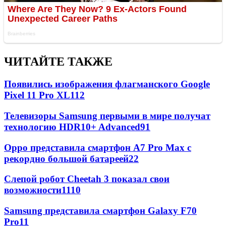
ЧИТАЙТЕ ТАКЖЕ
Появились изображения флагманского Google
Pixel 11 Pro XL
112
Телевизоры Samsung первыми в мире получат
технологию HDR10+ Advanced
91
Oppo представила смартфон A7 Pro Max с
рекордно большой батареей
22
Слепой робот Cheetah 3 показал свои
возможности
11
10
Samsung представила смартфон Galaxy F70
Pro
11