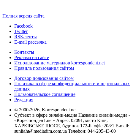
Полная версия сайта
Facebook
Twitter
RSS-ленты
E-mail рассылка
Контакты
Реклама на сайте
Использование материалов korrespondent.net
Правила пользования сайтом
Договор пользования сайтом
Политика в сфере конфиденциальности и персональных
данных
Пользовательское соглашение
Редакция
© 2000-2026, Korrespondent.net
Субъект в сфере онлайн-медиа Название онлайн-медиа -
«КореспонденТ.net» Адрес: 02091, місто Київ,
ХАРКІВСЬКЕ ШОСЕ, будинок 172-Б, офіс 208/1 E-mail:
sunlight@mediadim.com.ua
Телефон: 044-205-43-00