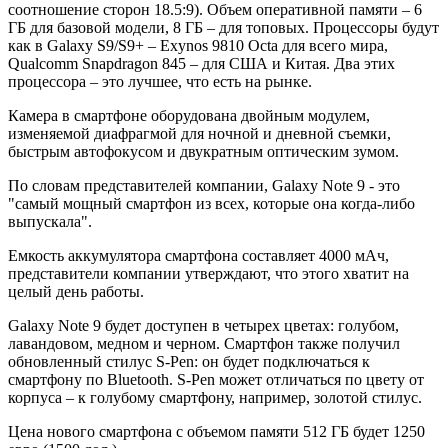
соотношение сторон 18.5:9). Объем оперативной памяти – 6
ГБ для базовой модели, 8 ГБ – для топовых. Процессоры будут
как в Galaxy S9/S9+ – Exynos 9810 Octa для всего мира,
Qualcomm Snapdragon 845 – для США и Китая. Два этих
процессора – это лучшее, что есть на рынке.
Камера в смартфоне оборудована двойным модулем,
изменяемой диафрагмой для ночной и дневной съемки,
быстрым автофокусом и двукратным оптическим зумом.
По словам представителей компании, Galaxy Note 9 - это
"самый мощный смартфон из всех, которые она когда-либо
выпускала".
Емкость аккумулятора смартфона составляет 4000 мАч,
представители компании утверждают, что этого хватит на
целый день работы.
Galaxy Note 9 будет доступен в четырех цветах: голубом,
лавандовом, медном и черном. Смартфон также получил
обновленный стилус S-Pen: он будет подключаться к
смартфону по Bluetooth. S-Pen может отличаться по цвету от
корпуса – к голубому смартфону, например, золотой стилус.
Цена нового смартфона с объемом памяти 512 ГБ будет 1250