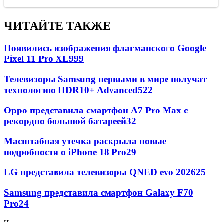
ЧИТАЙТЕ ТАКЖЕ
Появились изображения флагманского Google
Pixel 11 Pro XL
999
Телевизоры Samsung первыми в мире получат
технологию HDR10+ Advanced
522
Oppo представила смартфон A7 Pro Max с
рекордно большой батареей
32
Масштабная утечка раскрыла новые
подробности о iPhone 18 Pro
29
LG представила телевизоры QNED evo 2026
25
Samsung представила смартфон Galaxy F70
Pro
24