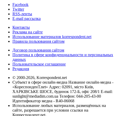
Facebook
Twitter
RSS-ленты
E-mail рассылка
Контакты
Реклама на сайте
Использование материалов korrespondent.net
Правила пользования сайтом
Договор пользования сайтом
Политика в сфере конфиденциальности и персональных
данных
Пользовательское соглашение
Редакция
© 2000-2026, Korrespondent.net
Субъект в сфере онлайн-медиа Название онлайн-медиа -
«КореспонденТ.net» Адрес: 02091, місто Київ,
ХАРКІВСЬКЕ ШОСЕ, будинок 172-Б, офіс 208/1 E-mail:
sunlight@mediadim.com.ua
Телефон: 044-205-43-00
Идентификатор медиа - R40-06068
Использование любых материалов, размещённых на
сайте, разрешается при условии ссылки на
Корреспондент.net.