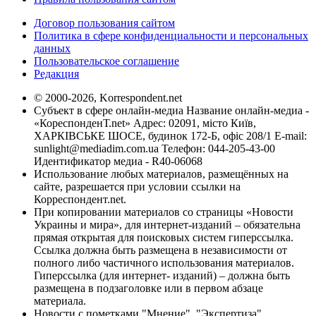
Договор пользования сайтом
Политика в сфере конфиденциальности и персональных
данных
Пользовательское соглашение
Редакция
© 2000-2026, Korrespondent.net
Субъект в сфере онлайн-медиа Название онлайн-медиа -
«КореспонденТ.net» Адрес: 02091, місто Київ,
ХАРКІВСЬКЕ ШОСЕ, будинок 172-Б, офіс 208/1 E-mail:
sunlight@mediadim.com.ua
Телефон: 044-205-43-00
Идентификатор медиа - R40-06068
Использование любых материалов, размещённых на
сайте, разрешается при условии ссылки на
Корреспондент.net.
При копировании материалов со страницы «Новости
Украины и мира», для интернет-изданий – обязательна
прямая открытая для поисковых систем гиперссылка.
Ссылка должна быть размещена в независимости от
полного либо частичного использования материалов.
Гиперссылка (для интернет- изданий) – должна быть
размещена в подзаголовке или в первом абзаце
материала.
Новости с пометками "Мнение", "Экспертиза",