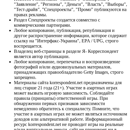
"Заявление", "Регионы", "Деньги", "Власть", "Выборы",
"Тест-драйв", "Спецпроекты", "Промо" публикуются на
правах рекламы.
Раздел Спецпроекты создается совместно с
коммерческими партнерами.
Любое копирование, публикация, републикация и
другое распространение информации, которое содержит
ссылку на "Интерфакс-Украина", EPA / UPG, строго
воспрещается.
Владелец веб-страницы в разделе Я- Корреспондент
является автор публикации.
Любое копирование, перепечатка и воспроизведение
фотографий и/или аудиовизуальных материалов,
принадлежащих правообладателю Getty Images, строго
запрещено.
Материалы сайта korrespondent.net предназначены для
лиц старше 21 года (21+). Участие в азартных играх
может вызвать игровую зависимость. Соблюдайте
правила (принципы) ответственной игры. При
обнаружении первых признаков зависимости
немедленно обратитесь к специалисту. Помните, что
участие в азартных играх не может являться источником
доходов или альтернативой работе. Информационный
ресурс korrespondent.net не проводит игры на реальные
и/или виртуальные деньги, сайт не принимает ни в