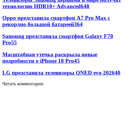
технологию HDR10+ Advanced
648
Oppo представила смартфон A7 Pro Max с
рекордно большой батареей
364
Samsung представила смартфон Galaxy F70
Pro
55
Масштабная утечка раскрыла новые
подробности о iPhone 18 Pro
45
LG представила телевизоры QNED evo 2026
40
Читать комментарии