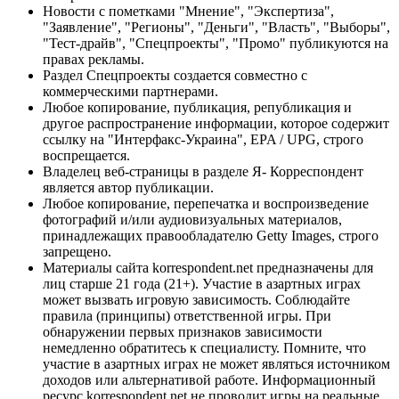
Новости с пометками "Мнение", "Экспертиза",
"Заявление", "Регионы", "Деньги", "Власть", "Выборы",
"Тест-драйв", "Спецпроекты", "Промо" публикуются на
правах рекламы.
Раздел Спецпроекты создается совместно с
коммерческими партнерами.
Любое копирование, публикация, републикация и
другое распространение информации, которое содержит
ссылку на "Интерфакс-Украина", EPA / UPG, строго
воспрещается.
Владелец веб-страницы в разделе Я- Корреспондент
является автор публикации.
Любое копирование, перепечатка и воспроизведение
фотографий и/или аудиовизуальных материалов,
принадлежащих правообладателю Getty Images, строго
запрещено.
Материалы сайта korrespondent.net предназначены для
лиц старше 21 года (21+). Участие в азартных играх
может вызвать игровую зависимость. Соблюдайте
правила (принципы) ответственной игры. При
обнаружении первых признаков зависимости
немедленно обратитесь к специалисту. Помните, что
участие в азартных играх не может являться источником
доходов или альтернативой работе. Информационный
ресурс korrespondent.net не проводит игры на реальные