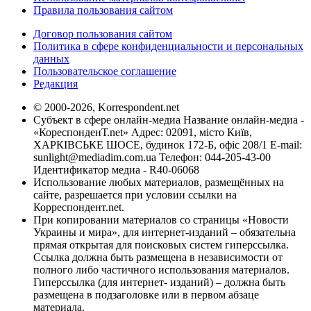
Правила пользования сайтом
Договор пользования сайтом
Политика в сфере конфиденциальности и персональных
данных
Пользовательское соглашение
Редакция
© 2000-2026, Korrespondent.net
Субъект в сфере онлайн-медиа Название онлайн-медиа -
«КореспонденТ.net» Адрес: 02091, місто Київ,
ХАРКІВСЬКЕ ШОСЕ, будинок 172-Б, офіс 208/1 E-mail:
sunlight@mediadim.com.ua
Телефон: 044-205-43-00
Идентификатор медиа - R40-06068
Использование любых материалов, размещённых на
сайте, разрешается при условии ссылки на
Корреспондент.net.
При копировании материалов со страницы «Новости
Украины и мира», для интернет-изданий – обязательна
прямая открытая для поисковых систем гиперссылка.
Ссылка должна быть размещена в независимости от
полного либо частичного использования материалов.
Гиперссылка (для интернет- изданий) – должна быть
размещена в подзаголовке или в первом абзаце
материала.