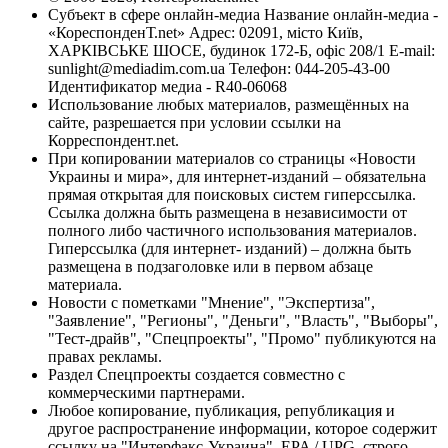
Субъект в сфере онлайн-медиа Название онлайн-медиа -
«КореспонденТ.net» Адрес: 02091, місто Київ,
ХАРКІВСЬКЕ ШОСЕ, будинок 172-Б, офіс 208/1 E-mail:
sunlight@mediadim.com.ua
Телефон: 044-205-43-00
Идентификатор медиа - R40-06068
Использование любых материалов, размещённых на
сайте, разрешается при условии ссылки на
Корреспондент.net.
При копировании материалов со страницы «Новости
Украины и мира», для интернет-изданий – обязательна
прямая открытая для поисковых систем гиперссылка.
Ссылка должна быть размещена в независимости от
полного либо частичного использования материалов.
Гиперссылка (для интернет- изданий) – должна быть
размещена в подзаголовке или в первом абзаце
материала.
Новости с пометками "Мнение", "Экспертиза",
"Заявление", "Регионы", "Деньги", "Власть", "Выборы",
"Тест-драйв", "Спецпроекты", "Промо" публикуются на
правах рекламы.
Раздел Спецпроекты создается совместно с
коммерческими партнерами.
Любое копирование, публикация, републикация и
другое распространение информации, которое содержит
ссылку на "Интерфакс-Украина", EPA / UPG, строго