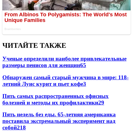
ЧИТАЙТЕ ТАКЖЕ
Ученые определили наиболее привлекательные
размеры пенисов для женщин
6
5
Обнаружен самый старый мужчина в мире: 118-
летний Луис курит и пьет кофе
3
Пять самых распространенных офисных
болезней и методы их профилактики
2
9
Пять недель без еды. 65-летняя американка
поставила экстремальный эксперимент над
собой
2
18