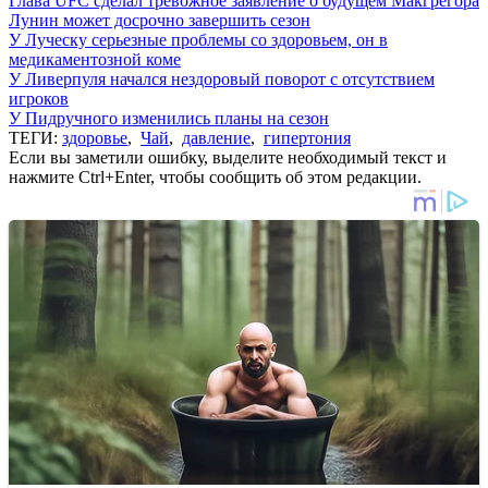
Глава UFC сделал тревожное заявление о будущем Макгрегора
Лунин может досрочно завершить сезон
У Луческу серьезные проблемы со здоровьем, он в
медикаментозной коме
У Ливерпуля начался нездоровый поворот с отсутствием
игроков
У Пидручного изменились планы на сезон
ТЕГИ:
здоровье
,
Чай
,
давление
,
гипертония
Если вы заметили ошибку, выделите необходимый текст и
нажмите Ctrl+Enter, чтобы сообщить об этом редакции.