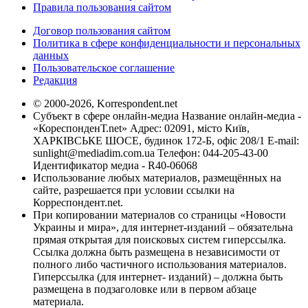
Правила пользования сайтом
Договор пользования сайтом
Политика в сфере конфиденциальности и персональных
данных
Пользовательское соглашение
Редакция
© 2000-2026, Korrespondent.net
Субъект в сфере онлайн-медиа Название онлайн-медиа -
«КореспонденТ.net» Адрес: 02091, місто Київ,
ХАРКІВСЬКЕ ШОСЕ, будинок 172-Б, офіс 208/1 E-mail:
sunlight@mediadim.com.ua
Телефон: 044-205-43-00
Идентификатор медиа - R40-06068
Использование любых материалов, размещённых на
сайте, разрешается при условии ссылки на
Корреспондент.net.
При копировании материалов со страницы «Новости
Украины и мира», для интернет-изданий – обязательна
прямая открытая для поисковых систем гиперссылка.
Ссылка должна быть размещена в независимости от
полного либо частичного использования материалов.
Гиперссылка (для интернет- изданий) – должна быть
размещена в подзаголовке или в первом абзаце
материала.