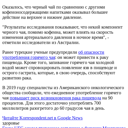
Оказалось, что черный чай по сравнению с другими
кофеионосодержащими напитками оказывал большее
действие на верхнее и нижнее давление.
"Результаты исследования показывают, что некий компонент
черного чая, помимо кофеина, может влиять на скорость
изменения артериального давления в ночное время", -
отметили исследователи из Австралии.
Ранее турецкие ученые предупредили
об опасности
употребления горячего чая
: он может привести к раку
пищевода. Кроме того, запивание горячего чая холодной
водой может спровоцировать появление язв в пищеводе и
острого гастрита, которые, в свою очередь, способствуют
развитию рака.
В 2019 году специалисты из Американского онкологического
общества сообщили, что ежедневное употребление горячего
чая
повышает риск возникновения рака пищевода
на 90
процентов. Для этого достаточно употреблять 700
миллилитров разогретого до 60 градусов чая в день.
Читайте Korrespondent.net в Google News
здоровье