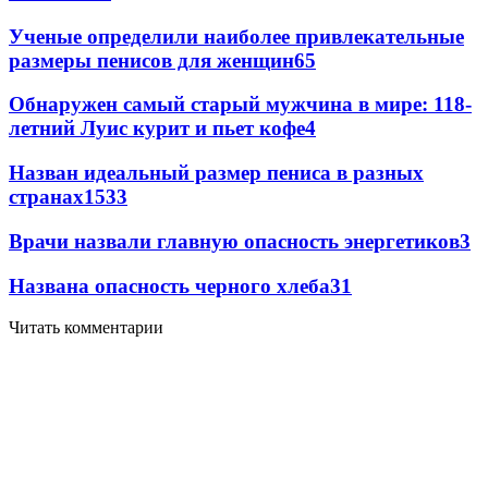
Ученые определили наиболее привлекательные
размеры пенисов для женщин
6
5
Обнаружен самый старый мужчина в мире: 118-
летний Луис курит и пьет кофе
4
Назван идеальный размер пениса в разных
странах
153
3
Врачи назвали главную опасность энергетиков
3
Названа опасность черного хлеба
3
1
Читать комментарии