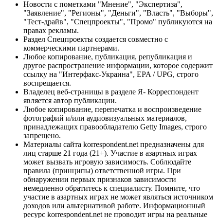
Новости с пометками "Мнение", "Экспертиза",
"Заявление", "Регионы", "Деньги", "Власть", "Выборы",
"Тест-драйв", "Спецпроекты", "Промо" публикуются на
правах рекламы.
Раздел Спецпроекты создается совместно с
коммерческими партнерами.
Любое копирование, публикация, републикация и
другое распространение информации, которое содержит
ссылку на "Интерфакс-Украина", EPA / UPG, строго
воспрещается.
Владелец веб-страницы в разделе Я- Корреспондент
является автор публикации.
Любое копирование, перепечатка и воспроизведение
фотографий и/или аудиовизуальных материалов,
принадлежащих правообладателю Getty Images, строго
запрещено.
Материалы сайта korrespondent.net предназначены для
лиц старше 21 года (21+). Участие в азартных играх
может вызвать игровую зависимость. Соблюдайте
правила (принципы) ответственной игры. При
обнаружении первых признаков зависимости
немедленно обратитесь к специалисту. Помните, что
участие в азартных играх не может являться источником
доходов или альтернативой работе. Информационный
ресурс korrespondent.net не проводит игры на реальные