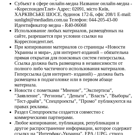
Субъект в сфере онлайн-медиа Название онлайн-медиа -
«КореспонденТ.net» Адрес: 02091, місто Київ,
ХАРКІВСЬКЕ ШОСЕ, будинок 172-Б, офіс 208/1 E-mail:
sunlight@mediadim.com.ua
Телефон: 044-205-43-00
Идентификатор медиа - R40-06068
Использование любых материалов, размещённых на
сайте, разрешается при условии ссылки на
Корреспондент.net.
При копировании материалов со страницы «Новости
Украины и мира», для интернет-изданий – обязательна
прямая открытая для поисковых систем гиперссылка.
Ссылка должна быть размещена в независимости от
полного либо частичного использования материалов.
Гиперссылка (для интернет- изданий) – должна быть
размещена в подзаголовке или в первом абзаце
материала.
Новости с пометками "Мнение", "Экспертиза",
"Заявление", "Регионы", "Деньги", "Власть", "Выборы",
"Тест-драйв", "Спецпроекты", "Промо" публикуются на
правах рекламы.
Раздел Спецпроекты создается совместно с
коммерческими партнерами.
Любое копирование, публикация, републикация и
другое распространение информации, которое содержит
ссылку на "Интерфакс-Украина", EPA / UPG, строго