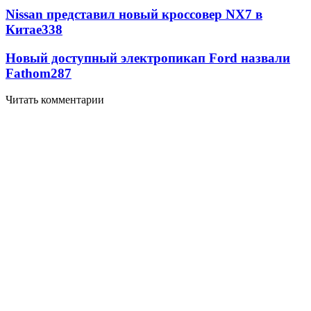
Nissan представил новый кроссовер NX7 в
Китае
338
Новый доступный электропикап Ford назвали
Fathom
287
Читать комментарии