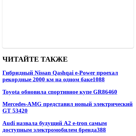
ЧИТАЙТЕ ТАКЖЕ
Гибридный Nissan Qashqai e-Power проехал
рекордные 2000 км на одном баке
1088
Toyota обновила спортивное купе GR86
460
Mercedes-AMG представил новый электрический
GT 53
420
Audi назвала будущий A2 e-tron самым
доступным электромобилем бренда
388