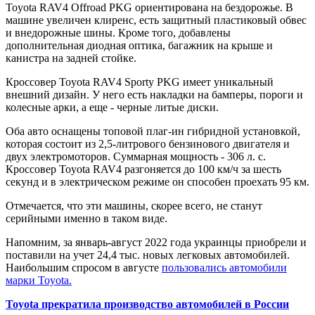
Toyota RAV4 Offroad PKG ориентирована на бездорожье. В
машине увеличен клиренс, есть защитный пластиковый обвес
и внедорожные шины. Кроме того, добавлены
дополнительная диодная оптика, багажник на крыше и
канистра на задней стойке.
Кроссовер Toyota RAV4 Sporty PKG имеет уникальный
внешний дизайн. У него есть накладки на бамперы, пороги и
колесные арки, а еще - черные литые диски.
Оба авто оснащены топовой плаг-ин гибридной установкой,
которая состоит из 2,5-литрового бензинового двигателя и
двух электромоторов. Суммарная мощность - 306 л. с.
Кроссовер Toyota RAV4 разгоняется до 100 км/ч за шесть
секунд и в электрическом режиме он способен проехать 95 км.
Отмечается, что эти машины, скорее всего, не станут
серийными именно в таком виде.
Напомним, за январь-август 2022 года украинцы приобрели и
поставили на учет 24,4 тыс. новых легковых автомобилей.
Наибольшим спросом в августе
пользовались автомобили
марки Toyota.
Toyota прекратила производство автомобилей в России