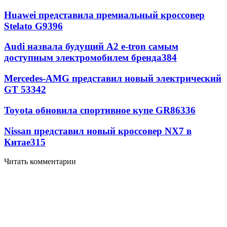
Huawei представила премиальный кроссовер
Stelato G9
396
Audi назвала будущий A2 e-tron самым
доступным электромобилем бренда
384
Mercedes-AMG представил новый электрический
GT 53
342
Toyota обновила спортивное купе GR86
336
Nissan представил новый кроссовер NX7 в
Китае
315
Читать комментарии