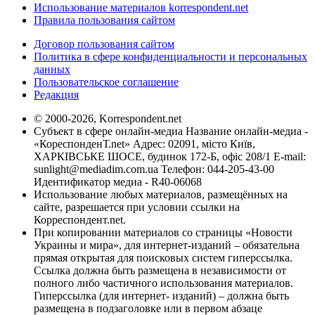
Использование материалов korrespondent.net
Правила пользования сайтом
Договор пользования сайтом
Политика в сфере конфиденциальности и персональных
данных
Пользовательское соглашение
Редакция
© 2000-2026, Korrespondent.net
Субъект в сфере онлайн-медиа Название онлайн-медиа -
«КореспонденТ.net» Адрес: 02091, місто Київ,
ХАРКІВСЬКЕ ШОСЕ, будинок 172-Б, офіс 208/1 E-mail:
sunlight@mediadim.com.ua
Телефон: 044-205-43-00
Идентификатор медиа - R40-06068
Использование любых материалов, размещённых на
сайте, разрешается при условии ссылки на
Корреспондент.net.
При копировании материалов со страницы «Новости
Украины и мира», для интернет-изданий – обязательна
прямая открытая для поисковых систем гиперссылка.
Ссылка должна быть размещена в независимости от
полного либо частичного использования материалов.
Гиперссылка (для интернет- изданий) – должна быть
размещена в подзаголовке или в первом абзаце