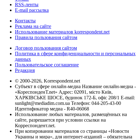
RSS-ленты
E-mail рассылка
Контакты
Реклама на сайте
Использование материалов korrespondent.net
Правила пользования сайтом
Договор пользования сайтом
Политика в сфере конфиденциальности и персональных
данных
Пользовательское соглашение
Редакция
© 2000-2026, Korrespondent.net
Субъект в сфере онлайн-медиа Название онлайн-медиа -
«КореспонденТ.net» Адрес: 02091, місто Київ,
ХАРКІВСЬКЕ ШОСЕ, будинок 172-Б, офіс 208/1 E-mail:
sunlight@mediadim.com.ua
Телефон: 044-205-43-00
Идентификатор медиа - R40-06068
Использование любых материалов, размещённых на
сайте, разрешается при условии ссылки на
Корреспондент.net.
При копировании материалов со страницы «Новости
Украины и мира», для интернет-изданий – обязательна