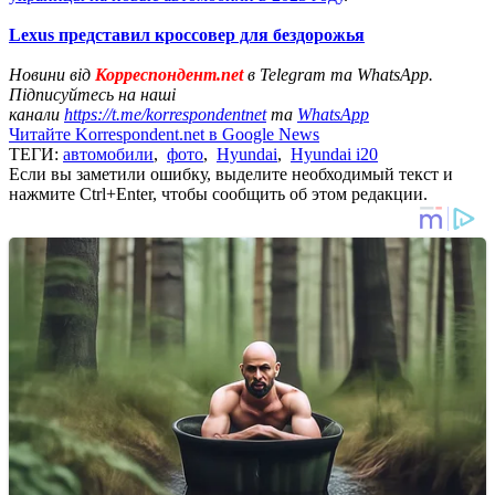
Lexus представил кроссовер для бездорожья
Новини від
Корреспондент.net
в Telegram та WhatsApp.
Підписуйтесь на наші
канали
https://t.me/korrespondentnet
та
WhatsApp
Читайте Korrespondent.net в Google News
ТЕГИ:
автомобили
,
фото
,
Hyundai
,
Hyundai i20
Если вы заметили ошибку, выделите необходимый текст и
нажмите Ctrl+Enter, чтобы сообщить об этом редакции.