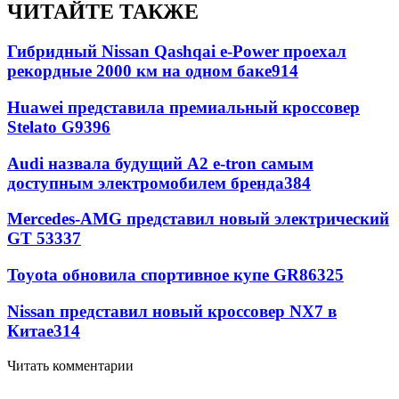
ЧИТАЙТЕ ТАКЖЕ
Гибридный Nissan Qashqai e-Power проехал
рекордные 2000 км на одном баке
914
Huawei представила премиальный кроссовер
Stelato G9
396
Audi назвала будущий A2 e-tron самым
доступным электромобилем бренда
384
Mercedes-AMG представил новый электрический
GT 53
337
Toyota обновила спортивное купе GR86
325
Nissan представил новый кроссовер NX7 в
Китае
314
Читать комментарии