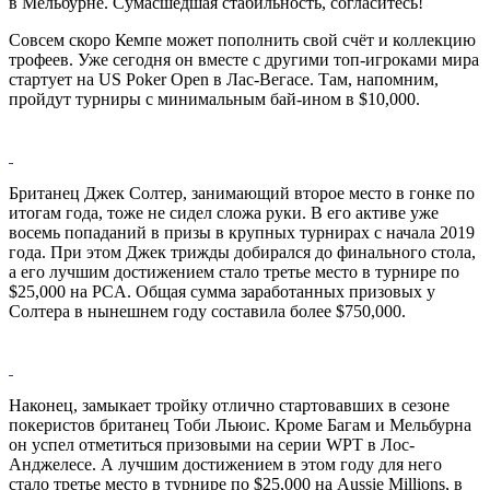
в Мельбурне. Сумасшедшая стабильность, согласитесь!
Совсем скоро Кемпе может пополнить свой счёт и коллекцию
трофеев. Уже сегодня он вместе с другими топ-игроками мира
стартует на US Poker Open в Лас-Вегасе. Там, напомним,
пройдут турниры с минимальным бай-ином в $10,000.
Британец Джек Солтер, занимающий второе место в гонке по
итогам года, тоже не сидел сложа руки. В его активе уже
восемь попаданий в призы в крупных турнирах с начала 2019
года. При этом Джек трижды добирался до финального стола,
а его лучшим достижением стало третье место в турнире по
$25,000 на PCA. Общая сумма заработанных призовых у
Солтера в нынешнем году составила более $750,000.
Наконец, замыкает тройку отлично стартовавших в сезоне
покеристов британец Тоби Льюис. Кроме Багам и Мельбурна
он успел отметиться призовыми на серии WPT в Лос-
Анджелесе. А лучшим достижением в этом году для него
стало третье место в турнире по $25,000 на Aussie Millions, в