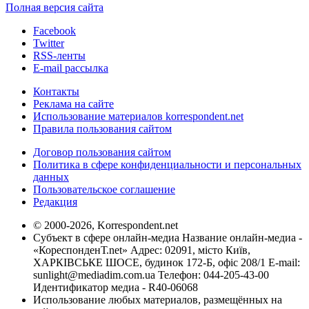
Полная версия сайта
Facebook
Twitter
RSS-ленты
E-mail рассылка
Контакты
Реклама на сайте
Использование материалов korrespondent.net
Правила пользования сайтом
Договор пользования сайтом
Политика в сфере конфиденциальности и персональных
данных
Пользовательское соглашение
Редакция
© 2000-2026, Korrespondent.net
Субъект в сфере онлайн-медиа Название онлайн-медиа -
«КореспонденТ.net» Адрес: 02091, місто Київ,
ХАРКІВСЬКЕ ШОСЕ, будинок 172-Б, офіс 208/1 E-mail:
sunlight@mediadim.com.ua
Телефон: 044-205-43-00
Идентификатор медиа - R40-06068
Использование любых материалов, размещённых на