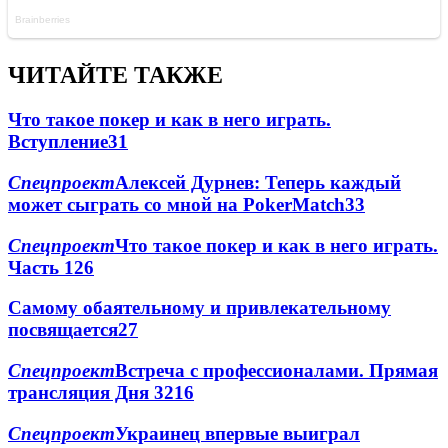
ЧИТАЙТЕ ТАКЖЕ
Что такое покер и как в него играть.
Вступление
3
1
Спецпроект
Алексей Дурнев: Теперь каждый
может сыграть со мной на PokerMatch
3
3
Спецпроект
Что такое покер и как в него играть.
Часть 1
2
6
Самому обаятельному и привлекательному
посвящается
2
7
Спецпроект
Встреча с профессионалами. Прямая
трансляция Дня 3
2
16
Спецпроект
Украинец впервые выиграл