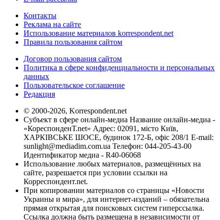
Контакты
Реклама на сайте
Использование материалов korrespondent.net
Правила пользования сайтом
Договор пользования сайтом
Политика в сфере конфиденциальности и персональных
данных
Пользовательское соглашение
Редакция
© 2000-2026, Korrespondent.net
Субъект в сфере онлайн-медиа Название онлайн-медиа -
«КореспонденТ.net» Адрес: 02091, місто Київ,
ХАРКІВСЬКЕ ШОСЕ, будинок 172-Б, офіс 208/1 E-mail:
sunlight@mediadim.com.ua
Телефон: 044-205-43-00
Идентификатор медиа - R40-06068
Использование любых материалов, размещённых на
сайте, разрешается при условии ссылки на
Корреспондент.net.
При копировании материалов со страницы «Новости
Украины и мира», для интернет-изданий – обязательна
прямая открытая для поисковых систем гиперссылка.
Ссылка должна быть размещена в независимости от