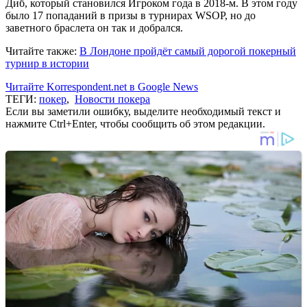
Диб, который становился Игроком года в 2018-м. В этом году
было 17 попаданий в призы в турнирах WSOP, но до
заветного браслета он так и добрался.
Читайте также:
В Лондоне пройдёт самый дорогой покерный
турнир в истории
Читайте Korrespondent.net в Google News
ТЕГИ:
покер
,
Новости покера
Если вы заметили ошибку, выделите необходимый текст и
нажмите Ctrl+Enter, чтобы сообщить об этом редакции.