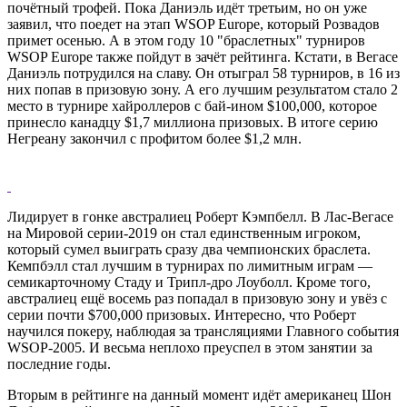
почётный трофей. Пока Даниэль идёт третьим, но он уже
заявил, что поедет на этап WSOP Europe, который Розвадов
примет осенью. А в этом году 10 "браслетных" турниров
WSOP Europe также пойдут в зачёт рейтинга. Кстати, в Вегасе
Даниэль потрудился на славу. Он отыграл 58 турниров, в 16 из
них попав в призовую зону. А его лучшим результатом стало 2
место в турнире хайроллеров с бай-ином $100,000, которое
принесло канадцу $1,7 миллиона призовых. В итоге серию
Негреану закончил с профитом более $1,2 млн.
Лидирует в гонке австралиец Роберт Кэмпбелл. В Лас-Вегасе
на Мировой серии-2019 он стал единственным игроком,
который сумел выиграть сразу два чемпионских браслета.
Кемпбэлл стал лучшим в турнирах по лимитным играм —
семикарточному Стаду и Трипл-дро Лоуболл. Кроме того,
австралиец ещё восемь раз попадал в призовую зону и увёз с
серии почти $700,000 призовых. Интересно, что Роберт
научился покеру, наблюдая за трансляциями Главного события
WSOP-2005. И весьма неплохо преуспел в этом занятии за
последние годы.
Вторым в рейтинге на данный момент идёт американец Шон