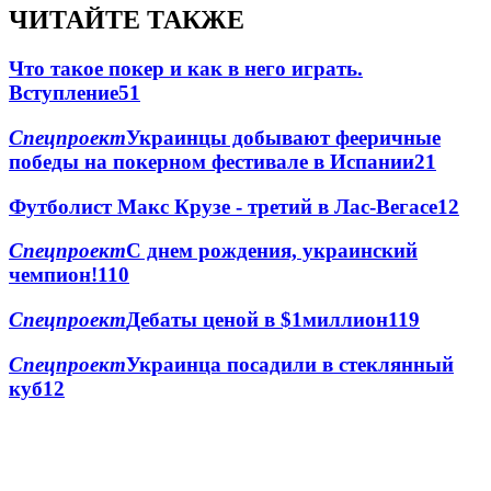
ЧИТАЙТЕ ТАКЖЕ
Что такое покер и как в него играть.
Вступление
5
1
Спецпроект
Украинцы добывают фееричные
победы на покерном фестивале в Испании
2
1
Футболист Макс Крузе - третий в Лас-Вегасе
1
2
Спецпроект
С днем рождения, украинский
чемпион!
1
10
Спецпроект
Дебаты ценой в $1миллион
1
19
Спецпроект
Украинца посадили в стеклянный
куб
1
2