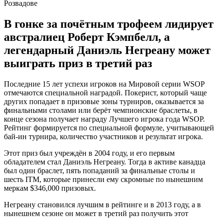
В гонке за почётным трофеем лидирует
австралиец Роберт Кэмпбелл, а
легендарный Даниэль Негреану может
выиграть приз в третий раз
Последние 15 лет успехи игроков на Мировой серии WSOP
отмечаются специальной наградой. Покерист, который чаще
других попадает в призовые зоны турниров, оказывается за
финальными столами или берёт чемпионские браслеты, в
конце сезона получает награду Лучшего игрока года WSOP.
Рейтинг формируется по специальной формуле, учитывающей
бай-ин турнира, количество участников и результат игрока.
Этот приз был учреждён в 2004 году, и его первым
обладателем стал Даниэль Негреану. Тогда в активе канадца
был один браслет, пять попаданий за финальные столы и
шесть ITM, которые принесли ему скромные по нынешним
меркам $346,000 призовых.
Негреану становился лучшим в рейтинге и в 2013 году, а в
нынешнем сезоне он может в третий раз получить этот