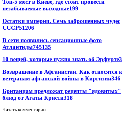
Топ-5 мест в Киеве, где стоит провести
незабываемые выходные
199
Остатки империи. Семь заброшенных чудес
СССР
5
1206
В сети появились сенсационные фото
Атлантиды
74
5
135
10 вещей, которые нужно знать об Эрфурте
3
Возвращение в Афганистан. Как относятся к
ветеранам афганской войны в Киргизии
3
46
Британцам предложат рецепты "ядовитых"
блюд от Агаты Кристи
3
18
Читать комментарии