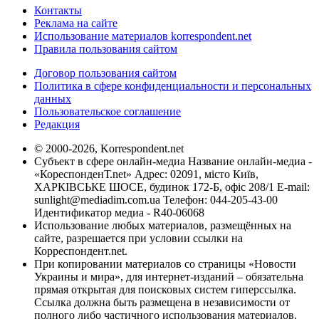
Контакты
Реклама на сайте
Использование материалов korrespondent.net
Правила пользования сайтом
Договор пользования сайтом
Политика в сфере конфиденциальности и персональных
данных
Пользовательское соглашение
Редакция
© 2000-2026, Korrespondent.net
Субъект в сфере онлайн-медиа Название онлайн-медиа -
«КореспонденТ.net» Адрес: 02091, місто Київ,
ХАРКІВСЬКЕ ШОСЕ, будинок 172-Б, офіс 208/1 E-mail:
sunlight@mediadim.com.ua
Телефон: 044-205-43-00
Идентификатор медиа - R40-06068
Использование любых материалов, размещённых на
сайте, разрешается при условии ссылки на
Корреспондент.net.
При копировании материалов со страницы «Новости
Украины и мира», для интернет-изданий – обязательна
прямая открытая для поисковых систем гиперссылка.
Ссылка должна быть размещена в независимости от
полного либо частичного использования материалов.