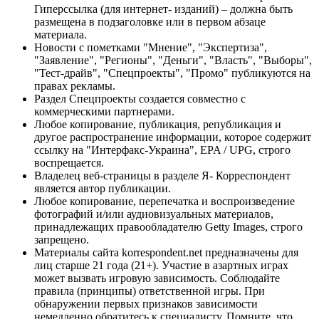
Гиперссылка (для интернет- изданий) – должна быть
размещена в подзаголовке или в первом абзаце
материала.
Новости с пометками "Мнение", "Экспертиза",
"Заявление", "Регионы", "Деньги", "Власть", "Выборы",
"Тест-драйв", "Спецпроекты", "Промо" публикуются на
правах рекламы.
Раздел Спецпроекты создается совместно с
коммерческими партнерами.
Любое копирование, публикация, републикация и
другое распространение информации, которое содержит
ссылку на "Интерфакс-Украина", EPA / UPG, строго
воспрещается.
Владелец веб-страницы в разделе Я- Корреспондент
является автор публикации.
Любое копирование, перепечатка и воспроизведение
фотографий и/или аудиовизуальных материалов,
принадлежащих правообладателю Getty Images, строго
запрещено.
Материалы сайта korrespondent.net предназначены для
лиц старше 21 года (21+). Участие в азартных играх
может вызвать игровую зависимость. Соблюдайте
правила (принципы) ответственной игры. При
обнаружении первых признаков зависимости
немедленно обратитесь к специалисту. Помните, что