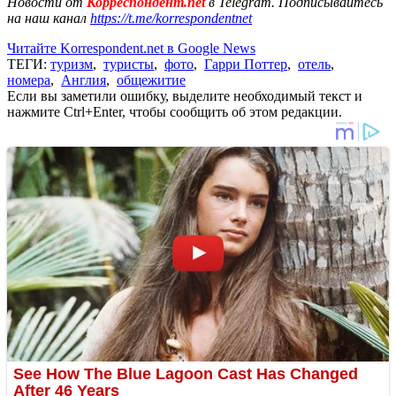
Новости от
Корреспондент.net
в Telegram. Подписывайтесь
на наш канал
https://t.me/korrespondentnet
Читайте Korrespondent.net в Google News
ТЕГИ:
туризм
,
туристы
,
фото
,
Гарри Поттер
,
отель
,
номера
,
Англия
,
общежитие
Если вы заметили ошибку, выделите необходимый текст и
нажмите Ctrl+Enter, чтобы сообщить об этом редакции.