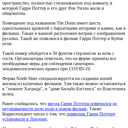
пространство, полностью стилизованное под комнату, в
которой Гарри Поттер и его друг Рон Уизли жили в
общежитии.
Помещение под названием The Dorm имеет шесть
односпальных кроватей с бархатными шторами и камин, как в
фильмах. Также в ванной расположен витраж с изображением
русалки. Такой же появлялся в фильме Гарри Поттер и Кубок
огня.
Такой номер обойдется в 50 фунтов стерлингов за ночь с
гостя. Организаторы отметили, что на ферме приняты все
необходимые меры для соблюдения санитарно-
эпидемиологических правил при COVID-19.
Ферма North Shire специализируется на создании копий
жилищ из культовых фильмов. Там также можно остановиться
в "хижине Хагрида", и "доме Бильбо Бэггинса" из Властелина
колец.
Ранее сообщалось, что
звезда Гарри Поттера изменился до
неузнаваемости ради роли в новом фильме
. Также
Корреспондент писал о том, что
памятник Гарри Поттеру
установили в Лондоне
.