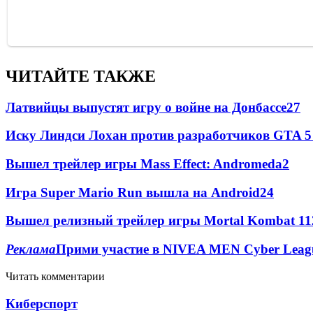
ЧИТАЙТЕ ТАКЖЕ
Латвийцы выпустят игру о войне на Донбассе
2
7
Иску Линдси Лохан против разработчиков GTA 5 
Вышел трейлер игры Mass Effect: Andromeda
2
Игра Super Mario Run вышла на Android
2
4
Вышел релизный трейлер игры Mortal Kombat 11
Реклама
Прими участие в NIVEA MEN Cyber League
Читать комментарии
Киберспорт