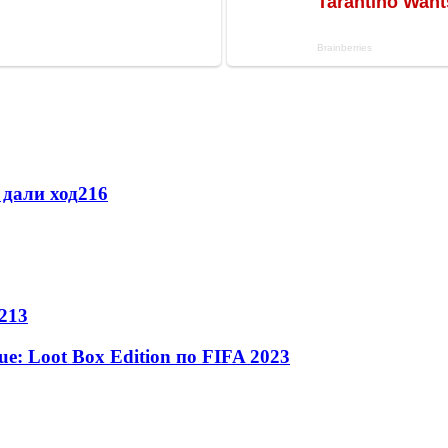
дали ход
2
16
2
13
: Loot Box Edition по FIFA 20
2
3