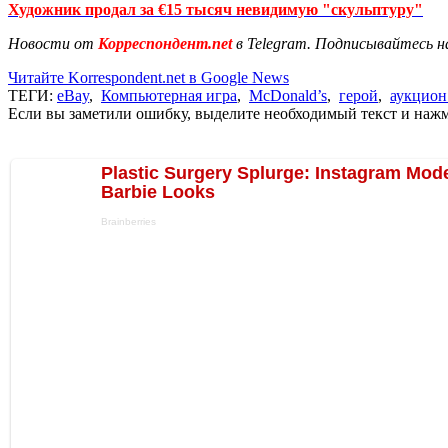
Художник продал за €15 тысяч невидимую "скульптуру"
Новости от
Корреспондент.net
в Telegram. Подписывайтесь н
Читайте Korrespondent.net в Google News
ТЕГИ:
eBay
,
Компьютерная игра
,
McDonald’s
,
герой
,
аукцион
Если вы заметили ошибку, выделите необходимый текст и нажми