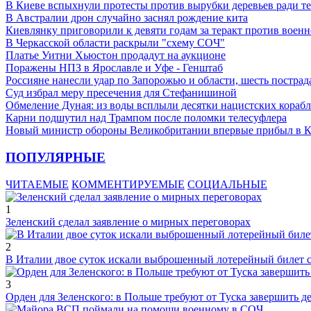
В Киеве вспыхнули протесты против вырубки деревьев ради т
В Австралии дрон случайно заснял рождение кита
Киевлянку приговорили к девяти годам за теракт против военн
В Черкасской области раскрыли "схему СОЧ"
Платье Уитни Хьюстон продадут на аукционе
Поражены НПЗ в Ярославле и Уфе - Генштаб
Россияне нанесли удар по Запорожью и области, шесть постра
Суд избрал меру пресечения для Стефанишиной
Обмеление Дуная: из воды всплыли десятки нацистских кораб
Карни подшутил над Трампом после поломки телесуфлера
Новый министр обороны Великобритании впервые прибыл в 
ПОПУЛЯРНЫЕ
ЧИТАЕМЫЕ
КОММЕНТИРУЕМЫЕ
СОЦИАЛЬНЫЕ
1
Зеленский сделал заявление о мирных переговорах
2
В Италии двое суток искали выброшенный лотерейный билет
3
Орден для Зеленского: в Польше требуют от Туска завершить д