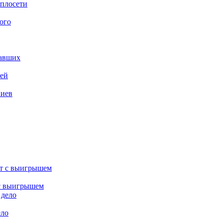
еплосети
ого
давших
лей
Киев
 с выигрышем
ело