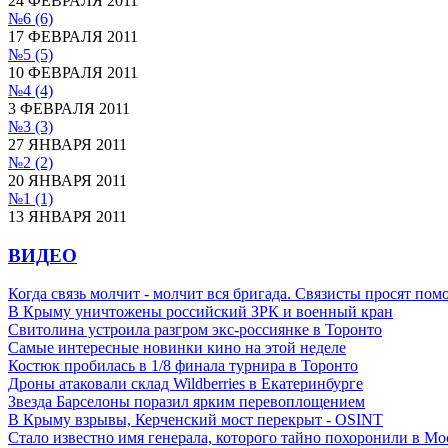
24 ФЕВРАЛЯ 2011
№6
(6)
17 ФЕВРАЛЯ 2011
№5
(5)
10 ФЕВРАЛЯ 2011
№4
(4)
3 ФЕВРАЛЯ 2011
№3
(3)
27 ЯНВАРЯ 2011
№2
(2)
20 ЯНВАРЯ 2011
№1
(1)
13 ЯНВАРЯ 2011
ВИДЕО
Когда связь молчит - молчит вся бригада. Связисты просят по
В Крыму уничтожены российский ЗРК и военный кран
Свитолина устроила разгром экс-россиянке в Торонто
Самые интересные новинки кино на этой неделе
Костюк пробилась в 1/8 финала турнира в Торонто
Дроны атаковали склад Wildberries в Екатеринбурге
Звезда Барселоны поразил ярким перевоплощением
В Крыму взрывы, Керченский мост перекрыт - OSINT
Стало известно имя генерала, которого тайно похоронили в Мо