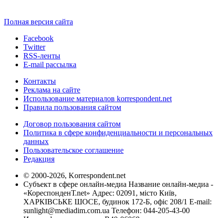
Полная версия сайта
Facebook
Twitter
RSS-ленты
E-mail рассылка
Контакты
Реклама на сайте
Использование материалов korrespondent.net
Правила пользования сайтом
Договор пользования сайтом
Политика в сфере конфиденциальности и персональных
данных
Пользовательское соглашение
Редакция
© 2000-2026, Korrespondent.net
Субъект в сфере онлайн-медиа Название онлайн-медиа -
«КореспонденТ.net» Адрес: 02091, місто Київ,
ХАРКІВСЬКЕ ШОСЕ, будинок 172-Б, офіс 208/1 E-mail:
sunlight@mediadim.com.ua
Телефон: 044-205-43-00