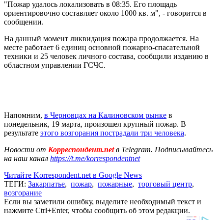
"Пожар удалось локализовать в 08:35. Его площадь
ориентировочно составляет около 1000 кв. м", - говорится в
сообщении.
На данный момент ликвидация пожара продолжается. На
месте работает 6 единиц основной пожарно-спасательной
техники и 25 человек личного состава, сообщили изданию в
областном управлении ГСЧС.
Напомним,
в Черновцах на Калиновском рынке
в
понедельник, 19 марта, произошел крупный пожар. В
результате
этого возгорания пострадали три человека
.
Новости от
Корреспондент.net
в Telegram. Подписывайтесь
на наш канал
https://t.me/korrespondentnet
Читайте Korrespondent.net в Google News
ТЕГИ:
Закарпатье
,
пожар
,
пожарные
,
торговый центр
,
возгорание
Если вы заметили ошибку, выделите необходимый текст и
нажмите Ctrl+Enter, чтобы сообщить об этом редакции.