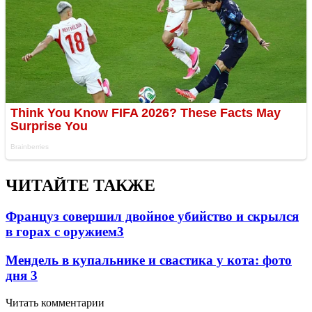
ЧИТАЙТЕ ТАКЖЕ
Француз совершил двойное убийство и скрылся
в горах с оружием
3
Мендель в купальнике и свастика у кота: фото
дня
3
Читать комментарии