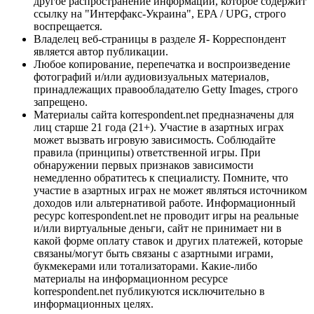
другое распространение информации, которое содержит
ссылку на "Интерфакс-Украина", EPA / UPG, строго
воспрещается.
Владелец веб-страницы в разделе Я- Корреспондент
является автор публикации.
Любое копирование, перепечатка и воспроизведение
фотографий и/или аудиовизуальных материалов,
принадлежащих правообладателю Getty Images, строго
запрещено.
Материалы сайта korrespondent.net предназначены для
лиц старше 21 года (21+). Участие в азартных играх
может вызвать игровую зависимость. Соблюдайте
правила (принципы) ответственной игры. При
обнаружении первых признаков зависимости
немедленно обратитесь к специалисту. Помните, что
участие в азартных играх не может являться источником
доходов или альтернативой работе. Информационный
ресурс korrespondent.net не проводит игры на реальные
и/или виртуальные деньги, сайт не принимает ни в
какой форме оплату ставок и других платежей, которые
связаны/могут быть связаны с азартными играми,
букмекерами или тотализаторами. Какие-либо
материалы на информационном ресурсе
korrespondent.net публикуются исключительно в
информационных целях.