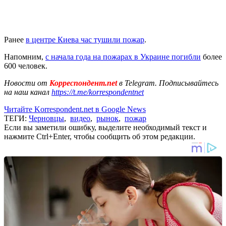
Ранее
в центре Киева час тушили пожар
.
Напомним,
с начала года на пожарах в Украине погибли
более
600 человек.
Новости от
Корреспондент.net
в Telegram. Подписывайтесь
на наш канал
https://t.me/korrespondentnet
Читайте Korrespondent.net в Google News
ТЕГИ:
Черновцы
,
видео
,
рынок
,
пожар
Если вы заметили ошибку, выделите необходимый текст и
нажмите Ctrl+Enter, чтобы сообщить об этом редакции.