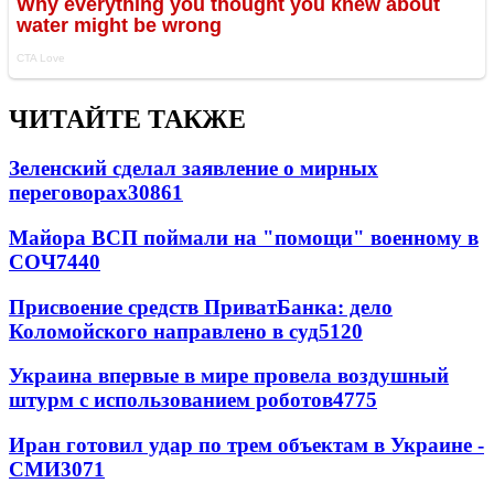
ЧИТАЙТЕ ТАКЖЕ
Зеленский сделал заявление о мирных
переговорах
30861
Майора ВСП поймали на "помощи" военному в
СОЧ
7440
Присвоение средств ПриватБанка: дело
Коломойского направлено в суд
5120
Украина впервые в мире провела воздушный
штурм с использованием роботов
4775
Иран готовил удар по трем объектам в Украине -
СМИ
3071