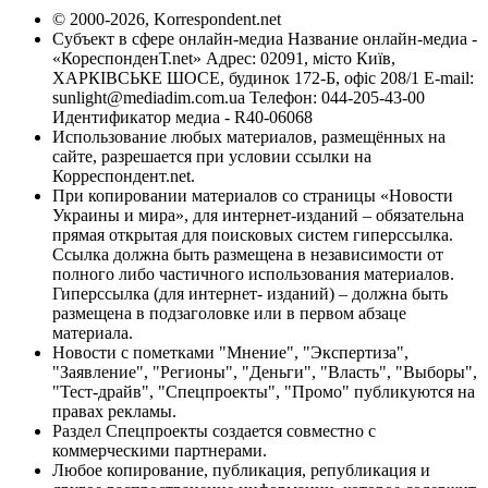
© 2000-2026, Korrespondent.net
Субъект в сфере онлайн-медиа Название онлайн-медиа -
«КореспонденТ.net» Адрес: 02091, місто Київ,
ХАРКІВСЬКЕ ШОСЕ, будинок 172-Б, офіс 208/1 E-mail:
sunlight@mediadim.com.ua
Телефон: 044-205-43-00
Идентификатор медиа - R40-06068
Использование любых материалов, размещённых на
сайте, разрешается при условии ссылки на
Корреспондент.net.
При копировании материалов со страницы «Новости
Украины и мира», для интернет-изданий – обязательна
прямая открытая для поисковых систем гиперссылка.
Ссылка должна быть размещена в независимости от
полного либо частичного использования материалов.
Гиперссылка (для интернет- изданий) – должна быть
размещена в подзаголовке или в первом абзаце
материала.
Новости с пометками "Мнение", "Экспертиза",
"Заявление", "Регионы", "Деньги", "Власть", "Выборы",
"Тест-драйв", "Спецпроекты", "Промо" публикуются на
правах рекламы.
Раздел Спецпроекты создается совместно с
коммерческими партнерами.
Любое копирование, публикация, републикация и