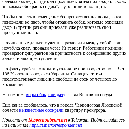
сначала выследил, где она проживает, затем подговорил своих
знакомых обокрасть ее дом", – уточнили в полиции.
Чтобы попасть в помещение беспрепятственно, воры дважды
приезжали во двор, чтобы отравить собак, которые охраняли
двор. В третий раз они приехали уже реализовать свой
преступный план.
Похищенные деньги мужчины разделили между собой, а два
ноутбука сразу продали через Интернет. Работники полиции
проверяют фигурантов на причастность к совершению других
аналогичных преступлений.
По факту грабежа открыто уголовное производство по ч. 3 ст.
186 Уголовного кодекса Украины. Санкция статьи
предусматривает лишение свободы на срок от четырех до
восьми лет.
Напомним,
воры обокрали дачу
главы Верховного суда.
Еще ранее сообщалось, что в городе Червоноград Львовской
области
неизвестные обокрали
квартиру прокурора.
Новости от
Корреспондент.net
в Telegram. Подписывайтесь
на наш канал
https://t.me/korrespondentnet