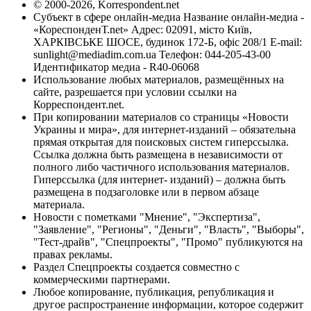
© 2000-2026, Korrespondent.net
Субъект в сфере онлайн-медиа Название онлайн-медиа -
«КореспонденТ.net» Адрес: 02091, місто Київ,
ХАРКІВСЬКЕ ШОСЕ, будинок 172-Б, офіс 208/1 E-mail:
sunlight@mediadim.com.ua
Телефон: 044-205-43-00
Идентификатор медиа - R40-06068
Использование любых материалов, размещённых на
сайте, разрешается при условии ссылки на
Корреспондент.net.
При копировании материалов со страницы «Новости
Украины и мира», для интернет-изданий – обязательна
прямая открытая для поисковых систем гиперссылка.
Ссылка должна быть размещена в независимости от
полного либо частичного использования материалов.
Гиперссылка (для интернет- изданий) – должна быть
размещена в подзаголовке или в первом абзаце
материала.
Новости с пометками "Мнение", "Экспертиза",
"Заявление", "Регионы", "Деньги", "Власть", "Выборы",
"Тест-драйв", "Спецпроекты", "Промо" публикуются на
правах рекламы.
Раздел Спецпроекты создается совместно с
коммерческими партнерами.
Любое копирование, публикация, републикация и
другое распространение информации, которое содержит