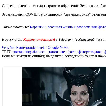
Соцсети потешаются над титрами в обращении Зеленского. Ал
Заразившейся COVID-19 украинской "девушке Бонда" отказали в
Также смотрите:
Карантин, реальная жизнь и развлечения: фото
Новости от
Корреспондент.net
в Telegram. Подписывайтесь н
Читайте Korrespondent.net в Google News
ТЕГИ:
звезды шоу-бизнеса
,
животные
,
фото
,
фоторепортаж
,
Если вы заметили ошибку, выделите необходимый текст и нажми