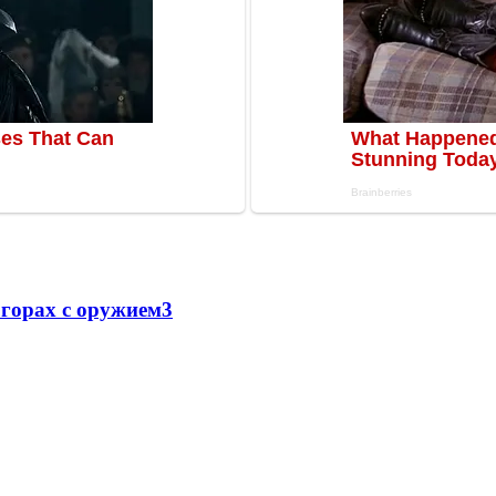
 горах с оружием
3