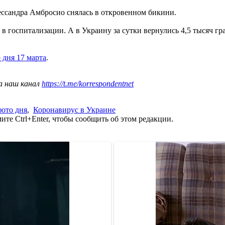
ессандра Амбросио снялась в откровенном бикини.
 госпитализации. А в Украину за сутки вернулись 4,5 тысяч гра
 дня 17 марта
.
а наш канал
https://t.me/korrespondentnet
фото дня
,
Коронавирус в Украине
те Ctrl+Enter, чтобы сообщить об этом редакции.