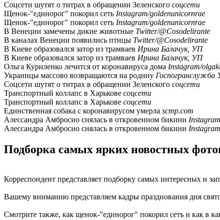
Соцсети шутят о титрах в обращении Зеленского
соцсети
Щенок-"единорог" покорил сеть
Instagram/goldenunicornrae
Щенок-"единорог" покорил сеть
Instagram/goldenunicornrae
В Венеции замечены дикие животные
Twitter/@Cosodelirante
В каналах Венеции появились птицы
Twitter/@Cosodelirante
В Киеве образовался затор из трамваев
Ирина Балачук, УП
В Киеве образовался затор из трамваев
Ирина Балачук, УП
Ольга Куриленко лечится от коронавируса дома
Instagram/olgaku
Украинцы массово возвращаются на родину
Госпогранслужба 
Соцсети шутят о титрах в обращении Зеленского
соцсети
Транспортный коллапс в Харькове
соцсети
Транспортный коллапс в Харькове
соцсети
Единственная собака с коронавирусом умерла
scmp.com
Алессандра Амбросио снялась в откровенном бикини
Instagram
Алессандра Амбросио снялась в откровенном бикини
Instagram
Подборка самых ярких новостных фотог
Корреспондент представляет подборку самых интересных и за
Вашему вниманию представляем кадры празднования дня свят
Смотрите также, как щенок-"единорог" покорил сеть и как в 