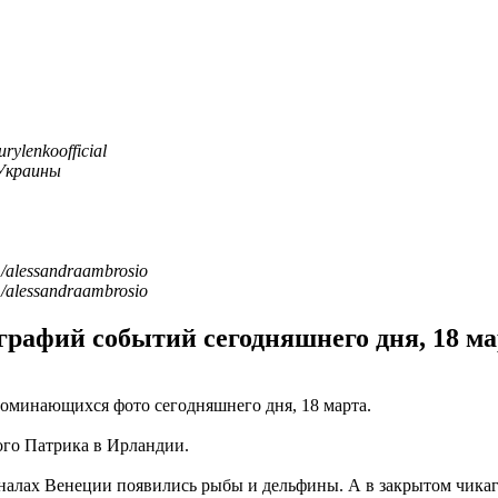
rylenkoofficial
Украины
/alessandraambrosio
/alessandraambrosio
рафий событий сегодняшнего дня, 18 мар
поминающихся фото сегодняшнего дня, 18 марта.
ого Патрика в Ирландии.
каналах Венеции появились рыбы и дельфины. А в закрытом чик