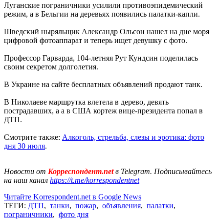
Луганские пограничники усилили противоэпидемический
режим, а в Бельгии на деревьях появились палатки-капли.
Шведский ныряльщик Александр Ольсон нашел на дне моря
цифровой фотоаппарат и теперь ищет девушку с фото.
Профессор Гарварда, 104-летняя Рут Кундсин поделилась
своим секретом долголетия.
В Украине на сайте бесплатных объявлений продают танк.
В Николаеве маршрутка влетела в дерево, девять
пострадавших, а а в США кортеж вице-президента попал в
ДТП.
Смотрите также:
Алкоголь, стрельба, слезы и эротика: фото
дня 30 июля
.
Новости от
Корреспондент.net
в Telegram. Подписывайтесь
на наш канал
https://t.me/korrespondentnet
Читайте Korrespondent.net в Google News
ТЕГИ:
ДТП
,
танки
,
пожар
,
объявления
,
палатки
,
пограничники
,
фото дня