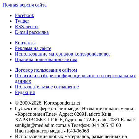
Полная версия сайта
Facebook
Twitter
RSS-ленты
E-mail рассылка
Контакты
Реклама на сайте
Использование материалов korrespondent.net
Правила пользования сайтом
Договор пользования сайтом
Политика в сфере конфиденциальности и персональных
данных
Пользовательское соглашение
Редакция
© 2000-2026, Korrespondent.net
Субъект в сфере онлайн-медиа Название онлайн-медиа -
«КореспонденТ.net» Адрес: 02091, місто Київ,
ХАРКІВСЬКЕ ШОСЕ, будинок 172-Б, офіс 208/1 E-mail:
sunlight@mediadim.com.ua
Телефон: 044-205-43-00
Идентификатор медиа - R40-06068
Использование любых материалов, размещённых на