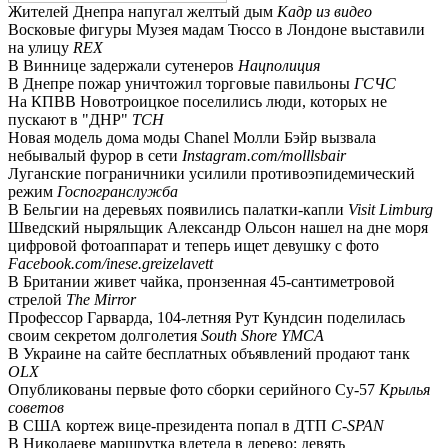
Жителей Днепра напугал желтый дым
Кадр из видео
Восковые фигуры Музея мадам Тюссо в Лондоне выставили
на улицу
REX
В Виннице задержали сутенеров
Нацполиция
В Днепре пожар уничтожил торговые павильоны
ГСЧС
На КПВВ Новотроицкое поселились люди, которых не
пускают в "ДНР"
ТСН
Новая модель дома моды Chanel Молли Бэйр вызвала
небывалый фурор в сети
Instagram.com/molllsbair
Луганские пограничники усилили противоэпидемический
режим
Госпогранслужба
В Бельгии на деревьях появились палатки-капли
Visit Limburg
Шведский ныряльщик Александр Ольсон нашел на дне моря
цифровой фотоаппарат и теперь ищет девушку с фото
Facebook.com/inese.greizelavett
В Британии живет чайка, пронзенная 45-сантиметровой
стрелой
The Mirror
Профессор Гарварда, 104-летняя Рут Кундсин поделилась
своим секретом долголетия
South Shore YMCA
В Украине на сайте бесплатных объявлений продают танк
OLX
Опубликованы первые фото сборки серийного Су-57
Крылья
советов
В США кортеж вице-президента попал в ДТП
C-SPAN
В Николаеве маршрутка влетела в дерево: девять