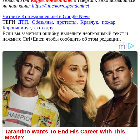
Новости от
Корреспондент.net
в Telegram. Подписывайтесь
на наш канал
https://t.me/korrespondentnet
Читайте Korrespondent.net в Google News
ТЕГИ:
ДТП
,
Обезьяны
,
протесты
,
Кравчук
,
пожар
,
Коронавирус
,
фото дня
Если вы заметили ошибку, выделите необходимый текст и
нажмите Ctrl+Enter, чтобы сообщить об этом редакции.