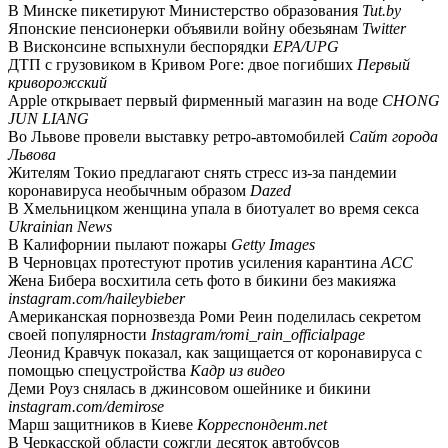
В Минске пикетируют Министерство образования
Tut.by
Японские пенсионерки объявили войну обезьянам
Twitter
В Висконсине вспыхнули беспорядки
EPA/UPG
ДТП с грузовиком в Кривом Роге: двое погибших
Первый
криворожский
Apple открывает первый фирменный магазин на воде
CHONG
JUN LIANG
Во Львове провели выставку ретро-автомобилей
Сайт города
Львова
Жителям Токио предлагают снять стресс из-за пандемии
коронавируса необычным образом
Dazed
В Хмельницком женщина упала в биотуалет во время секса
Ukrainian News
В Калифорнии пылают пожары
Getty Images
В Черновцах протестуют против усиления карантина
АСС
Жена Бибера восхитила сеть фото в бикини без макияжа
instagram.com/haileybieber
Американская порнозвезда Роми Реин поделилась секретом
своей популярности
Instagram/romi_rain_officialpage
Леонид Кравчук показал, как защищается от коронавируса с
помощью спецустройства
Кадр из видео
Деми Роуз снялась в джинсовом ошейнике и бикини
instagram.com/demirose
Марш защитников в Киеве
Корреспондент.net
В Черкасской области сожгли десяток автобусов