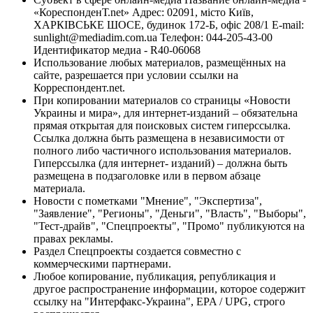
«КореспонденТ.net» Адрес: 02091, місто Київ,
ХАРКІВСЬКЕ ШОСЕ, будинок 172-Б, офіс 208/1 E-mail:
sunlight@mediadim.com.ua
Телефон: 044-205-43-00
Идентификатор медиа - R40-06068
Использование любых материалов, размещённых на
сайте, разрешается при условии ссылки на
Корреспондент.net.
При копировании материалов со страницы «Новости
Украины и мира», для интернет-изданий – обязательна
прямая открытая для поисковых систем гиперссылка.
Ссылка должна быть размещена в независимости от
полного либо частичного использования материалов.
Гиперссылка (для интернет- изданий) – должна быть
размещена в подзаголовке или в первом абзаце
материала.
Новости с пометками "Мнение", "Экспертиза",
"Заявление", "Регионы", "Деньги", "Власть", "Выборы",
"Тест-драйв", "Спецпроекты", "Промо" публикуются на
правах рекламы.
Раздел Спецпроекты создается совместно с
коммерческими партнерами.
Любое копирование, публикация, републикация и
другое распространение информации, которое содержит
ссылку на "Интерфакс-Украина", EPA / UPG, строго