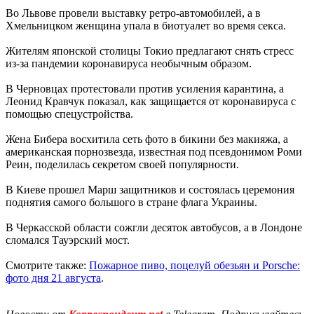
Во Львове провели выставку ретро-автомобилей, а в
Хмельницком женщина упала в биотуалет во время секса.
Жителям японской столицы Токио предлагают снять стресс
из-за пандемии коронавируса необычным образом.
В Черновцах протестовали против усиления карантина, а
Леонид Кравчук показал, как защищается от коронавируса с
помощью спецустройства.
Жена Бибера восхитила сеть фото в бикини без макияжа, а
американская порнозвезда, известная под псевдонимом Роми
Реин, поделилась секретом своей популярности.
В Киеве прошел Марш защитников и состоялась церемония
поднятия самого большого в стране флага Украины.
В Черкасской области сожгли десяток автобусов, а в Лондоне
сломался Тауэрский мост.
Смотрите также:
Пожарное пиво, поцелуй обезьян и Porsche:
фото дня 21 августа
.