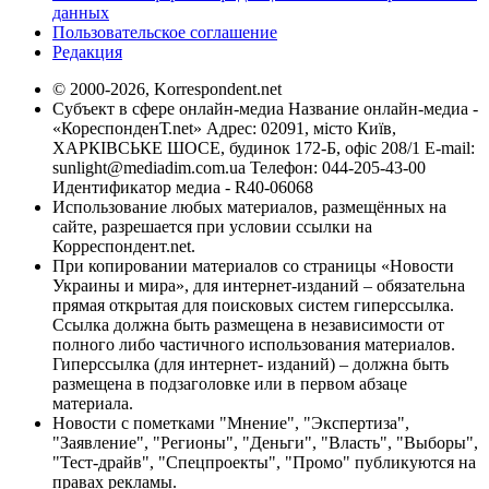
данных
Пользовательское соглашение
Редакция
© 2000-2026, Korrespondent.net
Субъект в сфере онлайн-медиа Название онлайн-медиа -
«КореспонденТ.net» Адрес: 02091, місто Київ,
ХАРКІВСЬКЕ ШОСЕ, будинок 172-Б, офіс 208/1 E-mail:
sunlight@mediadim.com.ua
Телефон: 044-205-43-00
Идентификатор медиа - R40-06068
Использование любых материалов, размещённых на
сайте, разрешается при условии ссылки на
Корреспондент.net.
При копировании материалов со страницы «Новости
Украины и мира», для интернет-изданий – обязательна
прямая открытая для поисковых систем гиперссылка.
Ссылка должна быть размещена в независимости от
полного либо частичного использования материалов.
Гиперссылка (для интернет- изданий) – должна быть
размещена в подзаголовке или в первом абзаце
материала.
Новости с пометками "Мнение", "Экспертиза",
"Заявление", "Регионы", "Деньги", "Власть", "Выборы",
"Тест-драйв", "Спецпроекты", "Промо" публикуются на
правах рекламы.