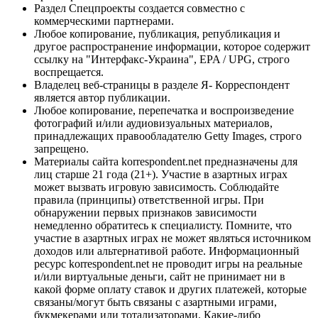
Раздел Спецпроекты создается совместно с
коммерческими партнерами.
Любое копирование, публикация, републикация и
другое распространение информации, которое содержит
ссылку на "Интерфакс-Украина", EPA / UPG, строго
воспрещается.
Владелец веб-страницы в разделе Я- Корреспондент
является автор публикации.
Любое копирование, перепечатка и воспроизведение
фотографий и/или аудиовизуальных материалов,
принадлежащих правообладателю Getty Images, строго
запрещено.
Материалы сайта korrespondent.net предназначены для
лиц старше 21 года (21+). Участие в азартных играх
может вызвать игровую зависимость. Соблюдайте
правила (принципы) ответственной игры. При
обнаружении первых признаков зависимости
немедленно обратитесь к специалисту. Помните, что
участие в азартных играх не может являться источником
доходов или альтернативой работе. Информационный
ресурс korrespondent.net не проводит игры на реальные
и/или виртуальные деньги, сайт не принимает ни в
какой форме оплату ставок и других платежей, которые
связаны/могут быть связаны с азартными играми,
букмекерами или тотализаторами. Какие-либо