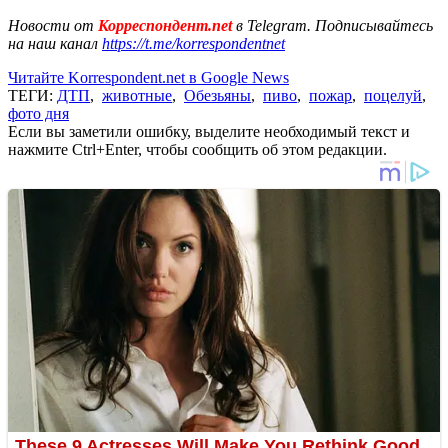
Новости от
Корреспондент.net
в Telegram. Подписывайтесь
на наш канал
https://t.me/korrespondentnet
Читайте Korrespondent.net в Google News
ТЕГИ:
ДТП
,
животные
,
Обезьяны
,
пиво
,
пожар
,
поцелуй
,
фото дня
Если вы заметили ошибку, выделите необходимый текст и
нажмите Ctrl+Enter, чтобы сообщить об этом редакции.