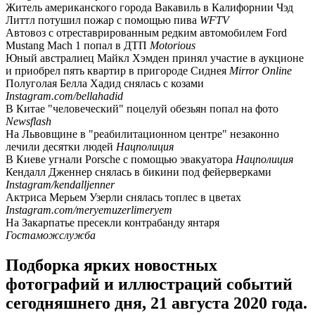
Житель американского города Вакавиль в Калифорнии Чэд
Литтл потушил пожар с помощью пива
WFTV
Автовоз с отреставрированным редким автомобилем Ford
Mustang Mach 1 попал в ДТП
Motorious
Юный австралиец Майкл Хэмден принял участие в аукционе
и приобрел пять квартир в пригороде Сиднея
Mirror Online
Полуголая Белла Хадид снялась с козами
Instagram.com/bellahadid
В Китае "человеческий" поцелуй обезьян попал на фото
Newsflash
На Львовщине в "реабилитационном центре" незаконно
лечили десятки людей
Нацполиция
В Киеве угнали Porsche с помощью эвакуатора
Нацполиция
Кендалл Дженнер снялась в бикини под фейерверками
Instagram/kendalljenner
Актриса Мерьем Узерли снялась топлес в цветах
Instagram.com/meryemuzerlimeryem
На Закарпатье пресекли контрабанду янтаря
Гостаможслужба
Подборка ярких новостных
фотографий и иллюстраций событий
сегодняшнего дня, 21 августа 2020 года.