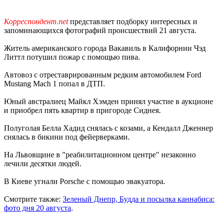
Корреспондент.net
представляет подборку интересных и
запоминающихся фотографий происшествий 21 августа.
Житель американского города Вакавиль в Калифорнии Чэд
Литтл потушил пожар с помощью пива.
Автовоз с отреставрированным редким автомобилем Ford
Mustang Mach 1 попал в ДТП.
Юный австралиец Майкл Хэмден принял участие в аукционе
и приобрел пять квартир в пригороде Сиднея.
Полуголая Белла Хадид снялась с козами, а Кендалл Дженнер
снялась в бикини под фейерверками.
На Львовщине в "реабилитационном центре" незаконно
лечили десятки людей.
В Киеве угнали Porsche с помощью эвакуатора.
Смотрите также:
Зеленый Днепр, Будда и посылка каннабиса:
фото дня 20 августа
.