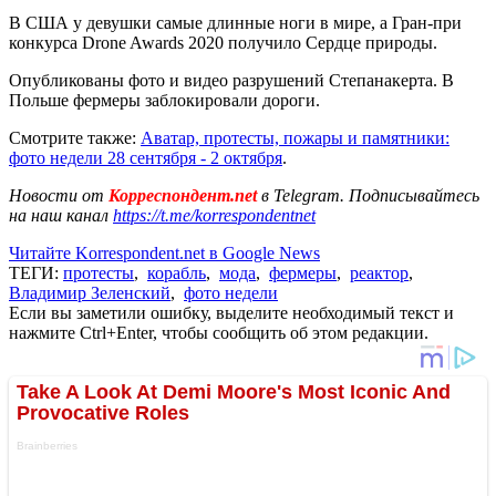
В США у девушки самые длинные ноги в мире, а Гран-при
конкурса Drone Awards 2020 получило Сердце природы.
Опубликованы фото и видео разрушений Степанакерта. В
Польше фермеры заблокировали дороги.
Смотрите также:
Аватар, протесты, пожары и памятники:
фото недели 28 сентября - 2 октября
.
Новости от
Корреспондент.net
в Telegram. Подписывайтесь
на наш канал
https://t.me/korrespondentnet
Читайте Korrespondent.net в Google News
ТЕГИ:
протесты
,
корабль
,
мода
,
фермеры
,
реактор
,
Владимир Зеленский
,
фото недели
Если вы заметили ошибку, выделите необходимый текст и
нажмите Ctrl+Enter, чтобы сообщить об этом редакции.