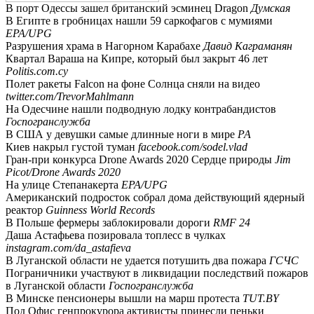
В порт Одессы зашел британский эсминец Dragon
Думская
В Египте в гробницах нашли 59 саркофагов с мумиями
EPA/UPG
Разрушения храма в Нагорном Карабахе
Давид Каграманян
Квартал Вараша на Кипре, который был закрыт 46 лет
Politis.com.cy
Полет ракеты Falcon на фоне Солнца сняли на видео
twitter.com/TrevorMahlmann
На Одесчине нашли подводную лодку контрабандистов
Госпогранслужба
В США у девушки самые длинные ноги в мире
РА
Киев накрыл густой туман
facebook.com/sodel.vlad
Гран-при конкурса Drone Awards 2020 Сердце природы
Jim
Picot/Drone Awards 2020
На улице Степанакерта
EPA/UPG
Американский подросток собрал дома действующий ядерный
реактор
Guinness World Records
В Польше фермеры заблокировали дороги
RMF 24
Даша Астафьева позировала топлесс в чулках
instagram.com/da_astafieva
В Луганской области не удается потушить два пожара
ГСЧС
Пограничники участвуют в ликвидации последствий пожаров
в Луганской области
Госпогранслужба
В Минске пенсионеры вышли на марш протеста
TUT.BY
Под Офис генпрокурора активисты принесли пеньки