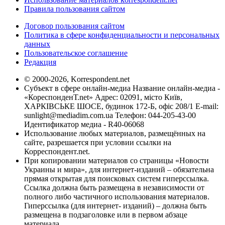
Правила пользования сайтом
Договор пользования сайтом
Политика в сфере конфиденциальности и персональных
данных
Пользовательское соглашение
Редакция
© 2000-2026, Korrespondent.net
Субъект в сфере онлайн-медиа Название онлайн-медиа -
«КореспонденТ.net» Адрес: 02091, місто Київ,
ХАРКІВСЬКЕ ШОСЕ, будинок 172-Б, офіс 208/1 E-mail:
sunlight@mediadim.com.ua
Телефон: 044-205-43-00
Идентификатор медиа - R40-06068
Использование любых материалов, размещённых на
сайте, разрешается при условии ссылки на
Корреспондент.net.
При копировании материалов со страницы «Новости
Украины и мира», для интернет-изданий – обязательна
прямая открытая для поисковых систем гиперссылка.
Ссылка должна быть размещена в независимости от
полного либо частичного использования материалов.
Гиперссылка (для интернет- изданий) – должна быть
размещена в подзаголовке или в первом абзаце
материала.