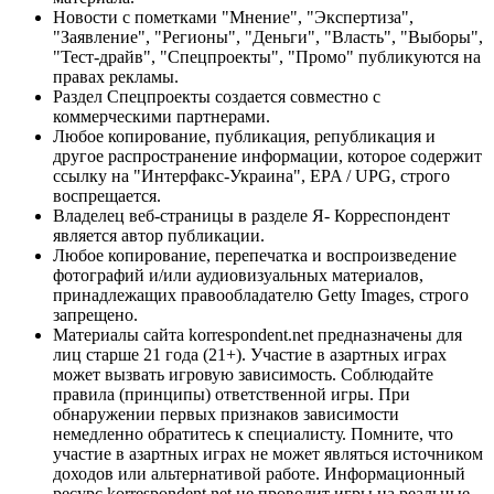
Новости с пометками "Мнение", "Экспертиза",
"Заявление", "Регионы", "Деньги", "Власть", "Выборы",
"Тест-драйв", "Спецпроекты", "Промо" публикуются на
правах рекламы.
Раздел Спецпроекты создается совместно с
коммерческими партнерами.
Любое копирование, публикация, републикация и
другое распространение информации, которое содержит
ссылку на "Интерфакс-Украина", EPA / UPG, строго
воспрещается.
Владелец веб-страницы в разделе Я- Корреспондент
является автор публикации.
Любое копирование, перепечатка и воспроизведение
фотографий и/или аудиовизуальных материалов,
принадлежащих правообладателю Getty Images, строго
запрещено.
Материалы сайта korrespondent.net предназначены для
лиц старше 21 года (21+). Участие в азартных играх
может вызвать игровую зависимость. Соблюдайте
правила (принципы) ответственной игры. При
обнаружении первых признаков зависимости
немедленно обратитесь к специалисту. Помните, что
участие в азартных играх не может являться источником
доходов или альтернативой работе. Информационный
ресурс korrespondent.net не проводит игры на реальные