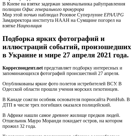
В Киеве на взятке задержан замначальника райуправления
полиции
Офис генерального прокурора
Мир этой ночью наблюдал Розовое Суперлуние
EPA/UPG
Замдиректора института НААН на Сумщине погорел на
взятке
Нацполиция
Подборка ярких фотографий и
иллюстраций событий, произошедших
в Украине и мире 27 апреля 2021 года.
Корреспондент.net
представляет подборку интересных и
запоминающихся фотографий происшествий 27 апреля.
Опубликованы яркие фото полетов истребителей ВСУ. В
Одесской области прошли учения морских пехотинцев.
В Канаде сожгли особняк основателя порносайта PornHub. В
ДТП в числе трех погибших оказался полицейский.
В Африке нашли самое древнее жилище предков людей.
Отшельник Мауро Моранди покидает остров, на котором
прожил 32 года.