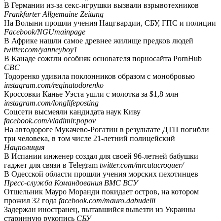
В Германии из-за секс-игрушки вызвали взрывотехников
Frankfurter Allgemaine Zeitung
На Волыни прошли учения Нацгвардии, СБУ, ГПС и полиции
Facebook/NGUmainpage
В Африке нашли самое древнее жилище предков людей
twitter.com/yanneyboy1
В Канаде сожгли особняк основателя порносайта PornHub
CBC
Тодоренко удивила поклонников образом с монобровью
instagram.com/reginatodorenko
Кроссовки Канье Уэста ушли с молотка за $1,8 млн
instagram.com/longlifeposting
Соцсети высмеяли кандидата наук Киву
facebook.com/vladimir.popov
На автодороге Мукачево-Рогатин в результате ДТП погибли
три человека, в том числе 21-летний полицейский
Нацполиция
В Испании инженер создал для своей 96-летней бабушки
гаджет для связи в Telegram
twitter.com/mrcatacroquer/
В Одесской области прошли учения морских пехотинцев
Пресс-служба Командования ВМС ВСУ
Отшельник Мауро Моранди покидает остров, на котором
прожил 32 года
facebook.com/mauro.dabudelli
Задержан иностранец, пытавшийся вывезти из Украины
старинную рукопись
СБУ