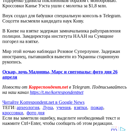
Тодоренко удивила поклонников образом с монобровью.
Кроссовки Канье Уэста ушли с молотка за $1,8 млн.
Внук создал для бабушки специальную консоль в Telegram.
Соцсети высмеяли кандидата наук Киву.
В Киеве на взятке задержан замначальника райуправления
полиции. Замдиректора института НААН на Сумщине
погорел на взятке.
Мир этой ночью наблюдал Розовое Суперлуние. Задержан
иностранец, пытавшийся вывезти из Украины старинную
рукопись.
Оскар, дочь Мадонны, Марс и снегопады: фото дня 26
апреля
Новости от
Корреспондент.net
в Telegram. Подписывайтесь
на наш канал
https://t.me/korrespondentnet
Читайте Korrespondent.net в Google News
ТЕГИ:
археология
,
Луна
,
учения
,
взятки
,
пожар
,
кроссовки
,
фото дня
Если вы заметили ошибку, выделите необходимый текст и
нажмите Ctrl+Enter, чтобы сообщить об этом редакции.