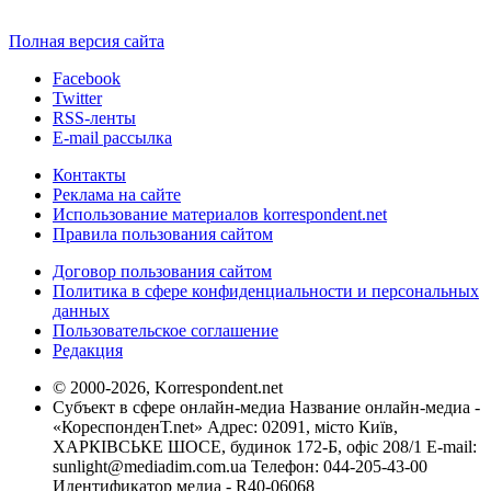
Полная версия сайта
Facebook
Twitter
RSS-ленты
E-mail рассылка
Контакты
Реклама на сайте
Использование материалов korrespondent.net
Правила пользования сайтом
Договор пользования сайтом
Политика в сфере конфиденциальности и персональных
данных
Пользовательское соглашение
Редакция
© 2000-2026, Korrespondent.net
Субъект в сфере онлайн-медиа Название онлайн-медиа -
«КореспонденТ.net» Адрес: 02091, місто Київ,
ХАРКІВСЬКЕ ШОСЕ, будинок 172-Б, офіс 208/1 E-mail:
sunlight@mediadim.com.ua
Телефон: 044-205-43-00
Идентификатор медиа - R40-06068