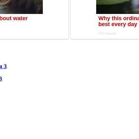
ня
3
3