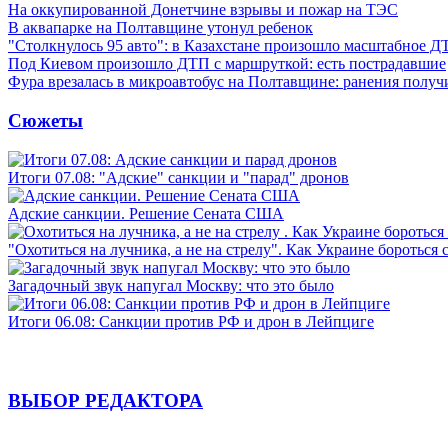
На оккупированной Донетчине взрывы и пожар на ТЭС
В аквапарке на Полтавщине утонул ребенок
"Столкнулось 95 авто": в Казахстане произошло масштабное Д
Под Киевом произошло ДТП с маршруткой: есть пострадавшие
Фура врезалась в микроавтобус на Полтавщине: ранения получ
Сюжеты
Итоги 07.08: "Адские" санкции и "парад" дронов
Адские санкции. Решение Сената США
"Охотиться на лучника, а не на стрелу". Как Украине бороться 
Загадочный звук напугал Москву: что это было
Итоги 06.08: Санкции против РФ и дрон в Лейпциге
ВЫБОР РЕДАКТОРА