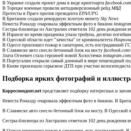
В Украине создали проект дома в виде криптоарта
facebook.com
В Торецке военные провели антидиверсионный рейд
МВД
Протесты в Праге против президента
EPA/UPG
В Британии создали рекордную золотую монету
Sky News
Невеста Роналду очаровала эффектным фото в бикини
instagra
Сестры-близнецы из Австралии отметили 102 день рождения в
В Израиле во время праздника упала трибуна, десятки погибш
В Одесской области идет "зачистка" от криминалитета
Нацполи
В Одессе произошел пожар в санатории, есть пострадавший
ГС
В Славянске авто снесло бетонный блок на мосту
facebook.com/
Злата Огневич стала героиней новой Холостячки
instagram.com/
В Португалии открыли самый длинный в мире пешеходный по
В Киеве произошло серьезное ДТП при участии велосипедист
Подборка ярких фотографий и иллюстра
Корреспондент.net
представляет подборку интересных и запо
Невеста Роналду очаровала эффектным фото в бикини. В Брита
В Славянске авто снесло бетонный блок на мосту. В Одесской о
Сестры-близнецы из Австралии отметили 102 день рождения вм
В Одессе произошел пожар в санатории, есть пострадавший. В