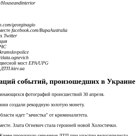
/Houseandinterior
m.com/georginagio
месте
facebook.com/BupaAustralia
их
Twitter
ция
ЧС
kramslovpolice
zlata.ognevich
двесной мост
EPA/UPG
а
ДТП.kiev.ua
ций событий, произошедших в Украине и
минающихся фотографий происшествий 30 апреля.
нии создали рекордную золотую монету.
бласти идет "зачистка" от криминалитета.
есте. Злата Огневич стала героиней новой Холостячки.
 Киеве произошло серьезное ДТП при участии велосипедиста.