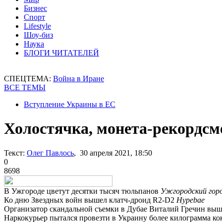
Бизнес
Спорт
Lifestyle
Шоу-биз
Наука
БЛОГИ ЧИТАТЕЛЕЙ
СПЕЦТЕМА:
Война в Иране
ВСЕ ТЕМЫ
Вступление Украины в ЕС
Холостячка, монета-рекордсм
Текст:
Олег Павлось
, 30 апреля 2021, 18:50
0
8698
В Ужгороде цветут десятки тысяч тюльпанов
Ужгородский горо
Ко дню Звездных войн вышел клатч-дроид R2-D2
Hypebae
Организатор скандальной съемки в Дубае Виталий Гречин вы
Наркокурьер пытался провезти в Украину более килограмма ко