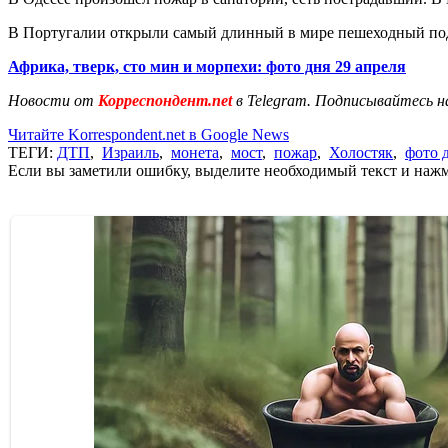
В Португалии открыли самый длинный в мире пешеходный подв
Африка, тверк, сто мин и морпехи: фото дня 29 апреля
Новости от
Корреспондент.net
в Telegram. Подписывайтесь н
Читайте Korrespondent.net в Google News
ТЕГИ:
ДТП
,
Израиль
,
монета
,
мост
,
пожар
,
Холостяк
,
фото 
Если вы заметили ошибку, выделите необходимый текст и нажми