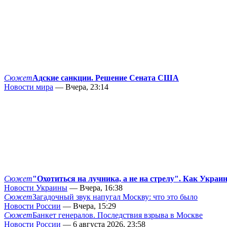
Сюжет
Адские санкции. Решение Сената США
Новости мира
— Вчера, 23:14
Сюжет
"Охотиться на лучника, а не на стрелу". Как Украи
Новости Украины
— Вчера, 16:38
Сюжет
Загадочный звук напугал Москву: что это было
Новости России
— Вчера, 15:29
Сюжет
Банкет генералов. Последствия взрыва в Москве
Новости России
— 6 августа 2026, 23:58