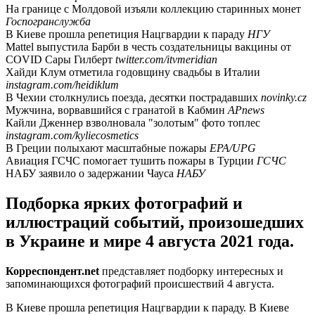
На границе с Молдовой изъяли коллекцию старинных монет
Госпогранслужба
В Киеве прошла репетиция Нацгвардии к параду
НГУ
Mattel выпустила Барби в честь создательницы вакцины от
COVID Сары Гилберт
twitter.com/itvmeridian
Хайди Клум отметила годовщину свадьбы в Италии
instagram.com/heidiklum
В Чехии столкнулись поезда, десятки пострадавших
novinky.cz
Мужчина, ворвавшийся с гранатой в Кабмин
APnews
Кайли Дженнер взволновала "золотым" фото топлес
instagram.com/kyliecosmetics
В Греции полыхают масштабные пожары
EPA/UPG
Авиация ГСЧС помогает тушить пожары в Турции
ГСЧС
НАБУ заявило о задержании Чауса
НАБУ
Подборка ярких фотографий и
иллюстраций событий, произошедших
в Украине и мире 4 августа 2021 года.
Корреспондент.net
представляет подборку интересных и
запоминающихся фотографий происшествий 4 августа.
В Киеве прошла репетиция Нацгвардии к параду. В Киеве