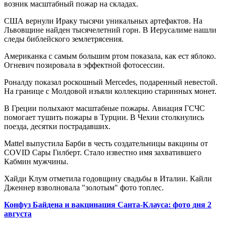
возник масштабный пожар на складах.
США вернули Ираку тысячи уникальных артефактов. На
Львовщине найден тысячелетний горн. В Иерусалиме нашли
следы библейского землетрясения.
Американка с самым большим ртом показала, как ест яблоко.
Огневич позировала в эффектной фотосессии.
Роналду показал роскошный Mercedes, подаренный невестой.
На границе с Молдовой изъяли коллекцию старинных монет.
В Греции полыхают масштабные пожары. Авиация ГСЧС
помогает тушить пожары в Турции. В Чехии столкнулись
поезда, десятки пострадавших.
Mattel выпустила Барби в честь создательницы вакцины от
COVID Сары Гилберт. Стало известно имя захватившего
Кабмин мужчины.
Хайди Клум отметила годовщину свадьбы в Италии. Кайли
Дженнер взволновала "золотым" фото топлес.
Конфуз Байдена и вакцинация Санта-Клауса: фото дня 2
августа