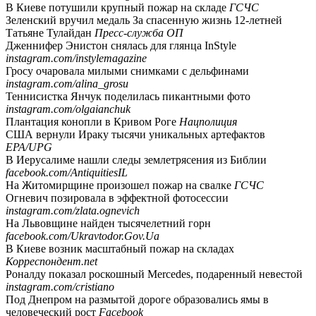
В Киеве потушили крупный пожар на складе
ГСЧС
Зеленский вручил медаль За спасенную жизнь 12-летней
Татьяне Тулайдан
Пресс-служба ОП
Дженнифер Энистон снялась для глянца InStyle
instagram.com/instylemagazine
Гросу очаровала милыми снимками с дельфинами
instagram.com/alina_grosu
Теннисистка Янчук поделилась пикантными фото
instagram.com/olgaianchuk
Плантация конопли в Кривом Роге
Нацполиция
США вернули Ираку тысячи уникальных артефактов
EPA/UPG
В Иерусалиме нашли следы землетрясения из Библии
facebook.com/AntiquitiesIL
На Житомирщине произошел пожар на свалке
ГСЧС
Огневич позировала в эффектной фотосессии
instagram.com/zlata.ognevich
На Львовщине найден тысячелетний горн
facebook.com/Ukravtodor.Gov.Ua
В Киеве возник масштабный пожар на складах
Корреспондент.net
Роналду показал роскошный Mercedes, подаренный невестой
instagram.com/cristiano
Под Днепром на размытой дороге образовались ямы в
человеческий рост
Facebook