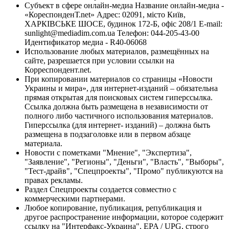
Субъект в сфере онлайн-медиа Название онлайн-медиа -
«КореспонденТ.net» Адрес: 02091, місто Київ,
ХАРКІВСЬКЕ ШОСЕ, будинок 172-Б, офіс 208/1 E-mail:
sunlight@mediadim.com.ua
Телефон: 044-205-43-00
Идентификатор медиа - R40-06068
Использование любых материалов, размещённых на
сайте, разрешается при условии ссылки на
Корреспондент.net.
При копировании материалов со страницы «Новости
Украины и мира», для интернет-изданий – обязательна
прямая открытая для поисковых систем гиперссылка.
Ссылка должна быть размещена в независимости от
полного либо частичного использования материалов.
Гиперссылка (для интернет- изданий) – должна быть
размещена в подзаголовке или в первом абзаце
материала.
Новости с пометками "Мнение", "Экспертиза",
"Заявление", "Регионы", "Деньги", "Власть", "Выборы",
"Тест-драйв", "Спецпроекты", "Промо" публикуются на
правах рекламы.
Раздел Спецпроекты создается совместно с
коммерческими партнерами.
Любое копирование, публикация, републикация и
другое распространение информации, которое содержит
ссылку на "Интерфакс-Украина", EPA / UPG, строго