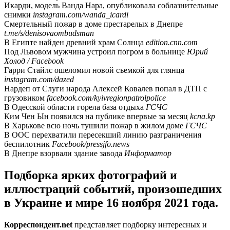
Икарди, модель Ванда Нара, опубликовала соблазнительные
снимки
instagram.com/wanda_icardi
Смертельный пожар в доме престарелых в Днепре
t.me/s/denisovaombudsman
В Египте найден древний храм Солнца
edition.cnn.com
Под Львовом мужчина устроил погром в больнице
Юрий
Холод / Facebook
Гарри Стайлс ошеломил новой съемкой для глянца
instagram.com/dazed
Нардеп от Слуги народа Алексей Ковалев попал в ДТП с
грузовиком
facebook.com/kyivregionpatrolpolice
В Одесской области горела база отдыха
ГСЧС
Ким Чен Ын появился на публике впервые за месяц
kcna.kp
В Харькове всю ночь тушили пожар в жилом доме
ГСЧС
В ООС перехватили пересекший линию разграничения
беспилотник
Facebook/pressjfo.news
В Днепре взорвали здание завода
Информатор
Подборка ярких фотографий и
иллюстраций событий, произошедших
в Украине и мире 16 ноября 2021 года.
Корреспондент.net
представляет подборку интересных и