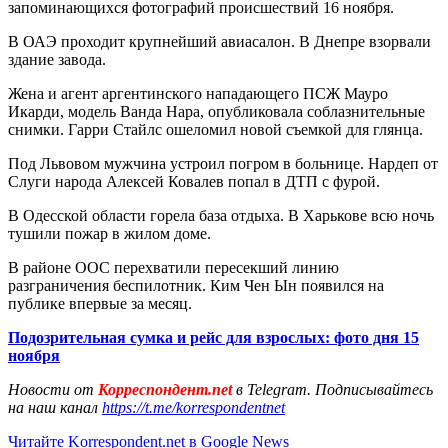
запоминающихся фотографий происшествий 16 ноября.
В ОАЭ проходит крупнейший авиасалон. В Днепре взорвали
здание завода.
Жена и агент аргентинского нападающего ПСЖ Мауро
Икарди, модель Ванда Нара, опубликовала соблазнительные
снимки. Гарри Стайлс ошеломил новой съемкой для глянца.
Под Львовом мужчина устроил погром в больнице. Нардеп от
Слуги народа Алексей Ковалев попал в ДТП с фурой.
В Одесской области горела база отдыха. В Харькове всю ночь
тушили пожар в жилом доме.
В районе ООС перехватили пересекший линию
разграничения беспилотник. Ким Чен Ын появился на
публике впервые за месяц.
Подозрительная сумка и рейс для взрослых: фото дня 15
ноября
Новости от
Корреспондент.net
в Telegram. Подписывайтесь
на наш канал
https://t.me/korrespondentnet
Читайте Korrespondent.net в Google News