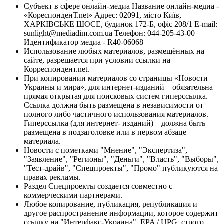
Субъект в сфере онлайн-медиа Название онлайн-медиа -
«КореспонденТ.net» Адрес: 02091, місто Київ,
ХАРКІВСЬКЕ ШОСЕ, будинок 172-Б, офіс 208/1 E-mail:
sunlight@mediadim.com.ua
Телефон: 044-205-43-00
Идентификатор медиа - R40-06068
Использование любых материалов, размещённых на
сайте, разрешается при условии ссылки на
Корреспондент.net.
При копировании материалов со страницы «Новости
Украины и мира», для интернет-изданий – обязательна
прямая открытая для поисковых систем гиперссылка.
Ссылка должна быть размещена в независимости от
полного либо частичного использования материалов.
Гиперссылка (для интернет- изданий) – должна быть
размещена в подзаголовке или в первом абзаце
материала.
Новости с пометками "Мнение", "Экспертиза",
"Заявление", "Регионы", "Деньги", "Власть", "Выборы",
"Тест-драйв", "Спецпроекты", "Промо" публикуются на
правах рекламы.
Раздел Спецпроекты создается совместно с
коммерческими партнерами.
Любое копирование, публикация, републикация и
другое распространение информации, которое содержит
ссылку на "Интерфакс-Украина", EPA / UPG, строго