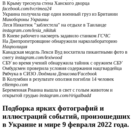
В Крыму треснула стена Ханского дворца
facebook.com/tvcrimea24
Украина получила еще один военный груз из Британии
Минобороны Украины
Леся Никитюк "заблестела" на отдыхе в Таиланде
instagram.com/lesia_nikituk
В Киеве рабочего насмерть задавило станком
ГСЧС
На Днепропетровщине обнаружили нарколабораторию
Нацполиция
Канадская модель Лекси Вуд восхитила пикантными фото в
снегу
instagram.com/lexiwood
СБУ во время учений обнаружила тайник с оружием
СБУ
Омбудсмен проверила условия содержания нацгвардейца
Рябчука в СИЗО
Людмила Денисова/Facebook
В Колумбии в результате оползня погибли 14 человек
eltiempo.com
Беременная Рианна вышла в свет с голым животом и
открытой грудью
instagram.com/ririgalbadd
Подборка ярких фотографий и
иллюстраций событий, произошедших
в Украине и мире 9 февраля 2022 года.