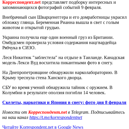
Корреспондент.net
представляет подборку интересных и
запоминающихся фотографий событий 9 февраля.
Внебрачный сын Шварценеггера и его домработницы украсил
обложку глянца. Беременная Рианна вышла в свет с голым
животом и открытой грудью.
Украина получила еще один военный груз из Британии.
Омбудсмен проверила условия содержания нацгвардейца
Рябчука в СИЗО.
Леся Никитюк "заблестела" на отдыхе в Таиланде. Канадская
модель Лекси Вуд восхитила пикантными фото в снегу.
На Днепропетровщине обнаружили нарколабораторию. В
Крыму треснула стена Ханского дворца.
СБУ во время учений обнаружила тайник с оружием. В
Колумбии в результате оползня погибли 14 человек.
Скелеты, наркотики и Япония в снегу: фото дня 8 февраля
Новости от
Корреспондент.net
в Telegram. Подписывайтесь
на наш канал
https://t.me/korrespondentnet
Читайте Korrespondent.net в Google News