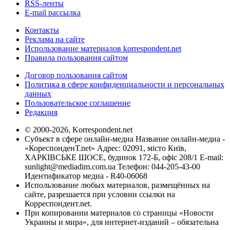
RSS-ленты
E-mail рассылка
Контакты
Реклама на сайте
Использование материалов korrespondent.net
Правила пользования сайтом
Договор пользования сайтом
Политика в сфере конфиденциальности и персональных
данных
Пользовательское соглашение
Редакция
© 2000-2026, Korrespondent.net
Субъект в сфере онлайн-медиа Название онлайн-медиа -
«КореспонденТ.net» Адрес: 02091, місто Київ,
ХАРКІВСЬКЕ ШОСЕ, будинок 172-Б, офіс 208/1 E-mail:
sunlight@mediadim.com.ua
Телефон: 044-205-43-00
Идентификатор медиа - R40-06068
Использование любых материалов, размещённых на
сайте, разрешается при условии ссылки на
Корреспондент.net.
При копировании материалов со страницы «Новости
Украины и мира», для интернет-изданий – обязательна