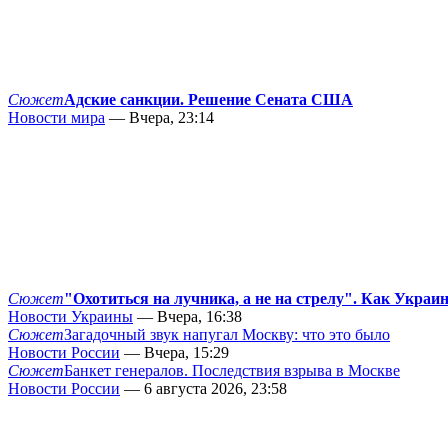
Сюжет
Адские санкции. Решение Сената США
Новости мира
— Вчера, 23:14
Сюжет
"Охотиться на лучника, а не на стрелу". Как Украи
Новости Украины
— Вчера, 16:38
Сюжет
Загадочный звук напугал Москву: что это было
Новости России
— Вчера, 15:29
Сюжет
Банкет генералов. Последствия взрыва в Москве
Новости России
— 6 августа 2026, 23:58