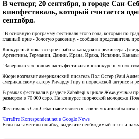
В четверг, 20 сентября, в городе Сан-
кинофестиваль, который считается одн
сентября.
"В основную программу фестиваля этого года, который по трад
главный приз - Золотую раковину, - сообщил представитель пре
Конкурсный показ откроет работа канадского режиссера Дэви
Аргентины, Германии, Дании, Ирана, Ирака, Испании, Канады
"Завершится основная часть фестиваля внеконкурсным показ
Жюри возглавит американский писатель Пол Остер (Paul Auster
американскому актеру Ричарду Гиру и норвежской актрисе и р
В рамках фестиваля в разделе Zabaltegi в цикле
Жемчужины
про
размером в 70 000 евро. На конкурсе творческой молодежи
Нов
Фестиваль в Сан-Себастьяне является главным кинособытием г
Читайте Korrespondent.net в Google News
Если вы заметили ошибку, выделите необходимый текст и нажми