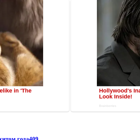
хитом года
409