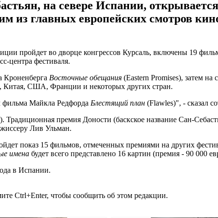
Себастьян, на севере Испании, открывает
им из главных европейских смотров кино
иции пройдет во дворце конгрессов Курсаль, включены 19 фильм
сс-центра фестиваля.
да Кроненберга
Восточные обещания
(Eastern Promises), затем н
, Китая, США, Франции и некоторых других стран.
ом фильма Майкла Редфорда
Блестящий план
(Flawles)", - сказал 
). Традиционная премия Доности (баскское название Сан-Себасть
ежиссеру Лив Ульман.
йдет показ 15 фильмов, отмеченных премиями на других фести
ые имена
будет всего представлено 16 картин (премия - 90 000 ев
ода в Испании.
те Ctrl+Enter, чтобы сообщить об этом редакции.