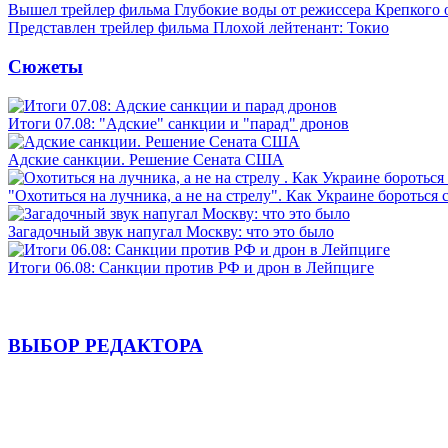
Вышел трейлер фильма Глубокие воды от режиссера Крепкого 
Представлен трейлер фильма Плохой лейтенант: Токио
Сюжеты
Итоги 07.08: "Адские" санкции и "парад" дронов
Адские санкции. Решение Сената США
"Охотиться на лучника, а не на стрелу". Как Украине бороться 
Загадочный звук напугал Москву: что это было
Итоги 06.08: Санкции против РФ и дрон в Лейпциге
ВЫБОР РЕДАКТОРА