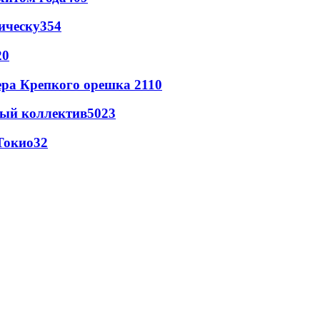
ическу
354
20
ера Крепкого орешка 2
110
вый коллектив
50
23
Токио
32