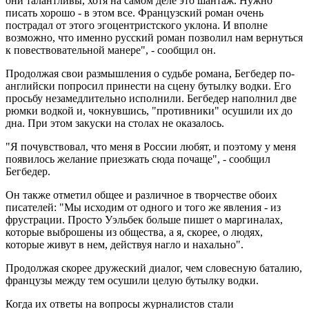
они талантливы, хотя на самом деле это шантаж. Нужно
писать хорошо - в этом все. Французский роман очень
пострадал от этого эгоцентристского уклона. И вполне
возможно, что именно русский роман позволил нам вернуться
к повествовательной манере", - сообщил он.
Продолжая свои размышления о судьбе романа, Бегбедер по-
английски попросил принести на сцену бутылку водки. Его
просьбу незамедлительно исполнили. Бегбедер наполнил две
рюмки водкой и, чокнувшись, "противники" осушили их до
дна. При этом закуски на столах не оказалось.
"Я почувствовал, что меня в России любят, и поэтому у меня
появилось желание приезжать сюда почаще", - сообщил
Бегбедер.
Он также отметил общее и различное в творчестве обоих
писателей: "Мы исходим от одного и того же явления - из
фрустрации. Просто Уэльбек больше пишет о маргиналах,
которые выброшены из общества, а я, скорее, о людях,
которые живут в нем, действуя нагло и нахально".
Продолжая скорее дружеский диалог, чем словесную баталию,
французы между тем осушили целую бутылку водки.
Когда их ответы на вопросы журналистов стали