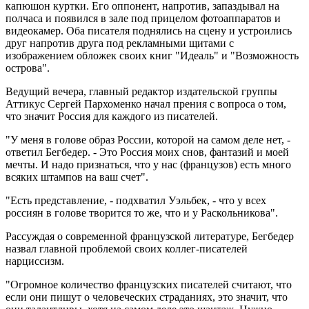
капюшон куртки. Его оппонент, напротив, запаздывал на
полчаса и появился в зале под прицелом фотоаппаратов и
видеокамер. Оба писателя поднялись на сцену и устроились
друг напротив друга под рекламными щитами с
изображением обложек своих книг "Идеаль" и "Возможность
острова".
Ведущий вечера, главный редактор издательской группы
Аттикус Сергей Пархоменко начал прения с вопроса о том,
что значит Россия для каждого из писателей.
"У меня в голове образ России, которой на самом деле нет, -
ответил Бегбедер. - Это Россия моих снов, фантазий и моей
мечты. И надо признаться, что у нас (французов) есть много
всяких штампов на ваш счет".
"Есть представление, - подхватил Уэльбек, - что у всех
россиян в голове творится то же, что и у Раскольникова".
Рассуждая о современной французской литературе, Бегбедер
назвал главной проблемой своих коллег-писателей
нарциссизм.
"Огромное количество французских писателей считают, что
если они пишут о человеческих страданиях, это значит, что