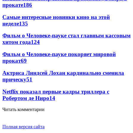
прокате
186
Самые интересные новинки кино на этой
неделе
135
Фильм о Человеке-пауке стал главным кассовым
хитом года
124
Фильм о Человеке-пауке покоряет мировой
прокат
69
Актриса Линдсей Лохан кардинально сменила
прическу
51
Netflix показал первые кадры триллера с
Робертом де Ниро
14
Читать комментарии
Полная версия сайта