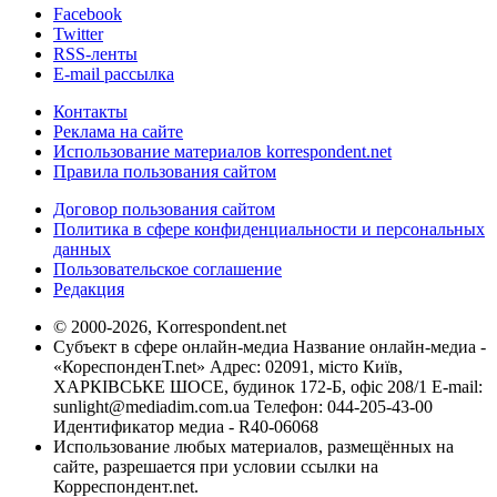
Facebook
Twitter
RSS-ленты
E-mail рассылка
Контакты
Реклама на сайте
Использование материалов korrespondent.net
Правила пользования сайтом
Договор пользования сайтом
Политика в сфере конфиденциальности и персональных
данных
Пользовательское соглашение
Редакция
© 2000-2026, Korrespondent.net
Субъект в сфере онлайн-медиа Название онлайн-медиа -
«КореспонденТ.net» Адрес: 02091, місто Київ,
ХАРКІВСЬКЕ ШОСЕ, будинок 172-Б, офіс 208/1 E-mail:
sunlight@mediadim.com.ua
Телефон: 044-205-43-00
Идентификатор медиа - R40-06068
Использование любых материалов, размещённых на
сайте, разрешается при условии ссылки на
Корреспондент.net.