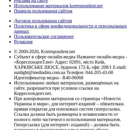
Реклама на сайте
Использование материалов korrespondent.net
Правила пользования сайтом
Договор пользования сайтом
Политика в сфере конфиденциальности и персональных
данных
Пользовательское соглашение
Редакция
© 2000-2026, Korrespondent.net
Субъект в сфере онлайн-медиа Название онлайн-медиа -
«КореспонденТ.net» Адрес: 02091, місто Київ,
ХАРКІВСЬКЕ ШОСЕ, будинок 172-Б, офіс 208/1 E-mail:
sunlight@mediadim.com.ua
Телефон: 044-205-43-00
Идентификатор медиа - R40-06068
Использование любых материалов, размещённых на
сайте, разрешается при условии ссылки на
Корреспондент.net.
При копировании материалов со страницы «Новости
Украины и мира», для интернет-изданий – обязательна
прямая открытая для поисковых систем гиперссылка.
Ссылка должна быть размещена в независимости от
полного либо частичного использования материалов.
Гиперссылка (для интернет- изданий) – должна быть
размещена в подзаголовке или в первом абзаце