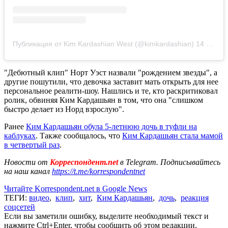
Публикация от Kim Kardashian West (@kimkardashian)
14 Май 2019 в 11:23 PDT
"Дебютный клип" Норт Уэст назвали "рождением звезды", а
другие пошутили, что девочка заставит мать открыть для нее
персональное реалити-шоу. Нашлись и те, кто раскритиковал
ролик, обвиняя Ким Кардашьян в том, что она "слишком
быстро делает из Норд взрослую".
Ранее
Ким Кардашьян обула 5-летнюю дочь в туфли на
каблуках
. Также сообщалось, что
Ким Кардашьян стала мамой
в четвертый раз
.
Новости от
Корреспондент.net
в Telegram. Подписывайтесь
на наш канал
https://t.me/korrespondentnet
Читайте Korrespondent.net в Google News
ТЕГИ:
видео
,
клип
,
хит
,
Ким Кардашьян
,
дочь
,
реакция
соцсетей
Если вы заметили ошибку, выделите необходимый текст и
нажмите Ctrl+Enter, чтобы сообщить об этом редакции.