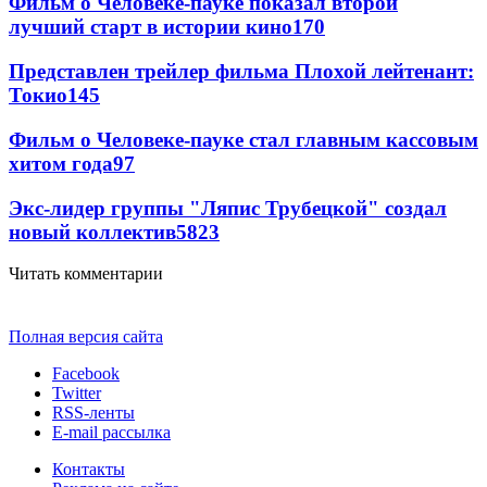
Фильм о Человеке-пауке показал второй
лучший старт в истории кино
170
Представлен трейлер фильма Плохой лейтенант:
Токио
145
Фильм о Человеке-пауке стал главным кассовым
хитом года
97
Экс-лидер группы "Ляпис Трубецкой" создал
новый коллектив
58
23
Читать комментарии
Полная версия сайта
Facebook
Twitter
RSS-ленты
E-mail рассылка
Контакты