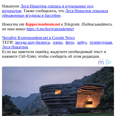
Накануне
Леся Никитюк снялась в купальнике под
водопадом
. Также сообщалось, что
Леся Никитюк показала
обнаженные ягодицы в бассейне
.
Новости от
Корреспондент.net
в Telegram. Подписывайтесь
на наш канал
https://t.me/korrespondentnet
Читайте Korrespondent.net в Google News
ТЕГИ:
звезды шоу-бизнеса
,
озеро
,
фото
,
арбуз
,
телеведущая
,
Леся Никитюк
Если вы заметили ошибку, выделите необходимый текст и
нажмите Ctrl+Enter, чтобы сообщить об этом редакции.