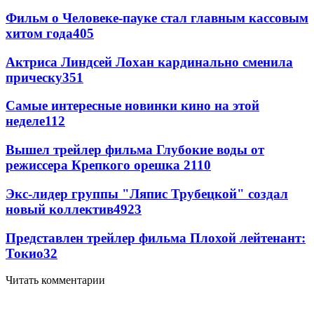
Фильм о Человеке-пауке стал главным кассовым
хитом года
405
Актриса Линдсей Лохан кардинально сменила
прическу
351
Самые интересные новинки кино на этой
неделе
112
Вышел трейлер фильма Глубокие воды от
режиссера Крепкого орешка 2
110
Экс-лидер группы "Ляпис Трубецкой" создал
новый коллектив
49
23
Представлен трейлер фильма Плохой лейтенант:
Токио
32
Читать комментарии