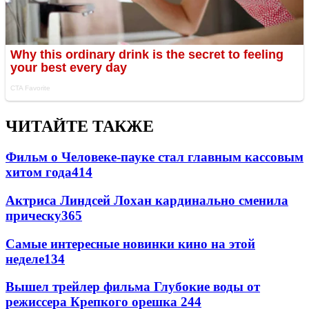
ЧИТАЙТЕ ТАКЖЕ
Фильм о Человеке-пауке стал главным кассовым
хитом года
414
Актриса Линдсей Лохан кардинально сменила
прическу
365
Самые интересные новинки кино на этой
неделе
134
Вышел трейлер фильма Глубокие воды от
режиссера Крепкого орешка 2
44