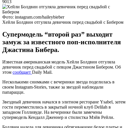
9013
Фото: instagram.com/haileybieber
Хейли Болдвин отгуляла девичник перед свадьбой с Бибером
Супермодель “второй раз” выходит
замуж за известного поп-исполнителя
Джастина Бибера.
Известная американская модель Хейли Болдвин отгуляла
девичник перед свадьбой с певцом Джастином Бибером. Об
этом
сообщает
Daily Mail.
Несколькими снимками с вечеринки звезда поделилась в
своем Instagram-Stories, также за звездой наблюдали
папарацци.
Звездный девичник начался в элитном ресторане Ysabel, затем
гости переместились в закрытый ночной клуб Delilah в
западном Голливуде. На вечеринке были замечены
супермодель Кендалл Дженнер и стилистка Мэйв Рейли.
Болдвин надела для девичника обтягивающее белое платье и