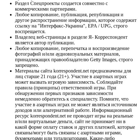
Раздел Спецпроекты создается совместно с
коммерческими партнерами.
Любое копирование, публикация, републикация и
другое распространение информации, которое содержит
ссылку на "Интерфакс-Украина", EPA / UPG, строго
воспрещается.
Владелец веб-страницы в разделе Я- Корреспондент
является автор публикации.
Любое копирование, перепечатка и воспроизведение
фотографий и/или аудиовизуальных материалов,
принадлежащих правообладателю Getty Images, строго
запрещено.
Материалы сайта korrespondent.net предназначены для
лиц старше 21 года (21+). Участие в азартных играх
может вызвать игровую зависимость. Соблюдайте
правила (принципы) ответственной игры. При
обнаружении первых признаков зависимости
немедленно обратитесь к специалисту. Помните, что
участие в азартных играх не может являться источником
доходов или альтернативой работе. Информационный
ресурс korrespondent.net не проводит игры на реальные
и/или виртуальные деньги, сайт не принимает ни в
какой форме оплату ставок и других платежей, которые
связаны/могут быть связаны с азартными играми,
букмекерами или тотализаторами. Какие-либо