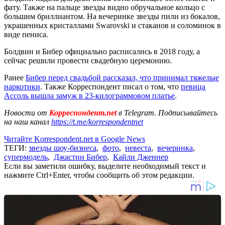
фату. Также на пальце звезды видно обручальное кольцо с
большим бриллиантом. На вечеринке звезды пили из бокалов,
украшенных кристаллами Swarovski и стаканов и соломинок в
виде пениса.
Болдвин и Бибер официально расписались в 2018 году, а
сейчас решили провести свадебную церемонию.
Ранее
Бибер перед свадьбой рассказал, что принимал тяжелые
наркотики
. Также Корреспондент писал о том, что
певица
Ассоль вышла замуж в 23-килограммовом платье
.
Новости от
Корреспондент.net
в Telegram. Подписывайтесь
на наш канал
https://t.me/korrespondentnet
Читайте Korrespondent.net в Google News
ТЕГИ:
звезды шоу-бизнеса
,
фото
,
невеста
,
вечеринка
,
супермодель
,
Джастин Бибер
,
Кайли Дженнер
Если вы заметили ошибку, выделите необходимый текст и
нажмите Ctrl+Enter, чтобы сообщить об этом редакции.