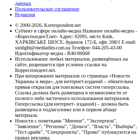
данных
Пользовательское соглашение
Редакция
© 2000-2026, Korrespondent.net
Субъект в сфере онлайн-медиа Название онлайн-медиа -
«КореспонденТ.net» Адрес: 02091, місто Київ,
ХАРКІВСЬКЕ ШОСЕ, будинок 172-Б, офіс 208/1 E-mail:
sunlight@mediadim.com.ua
Телефон: 044-205-43-00
Идентификатор медиа - R40-06068
Использование любых материалов, размещённых на
сайте, разрешается при условии ссылки на
Корреспондент.net.
При копировании материалов со страницы «Новости
Украины и мира», для интернет-изданий – обязательна
прямая открытая для поисковых систем гиперссылка.
Ссылка должна быть размещена в независимости от
полного либо частичного использования материалов.
Гиперссылка (для интернет- изданий) – должна быть
размещена в подзаголовке или в первом абзаце
материала.
Новости с пометками "Мнение", "Экспертиза",
"Заявление", "Регионы", "Деньги", "Власть", "Выборы",
"Тест-драйв", "Спецпроекты", "Промо" публикуются на
правах рекламы.