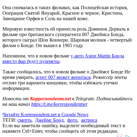
Она снималась в таких фильмах, как Полицейская история,
Операция Святой Януарий, Красное и черное, Кристина,
Завещание Орфея и Соль на нашей коже.
Мировую известность ей принесла роль Доминик Дерваль в
фильме про британского суперагента 007 Джеймса Бонда,
которого сыграл Шон Коннери. Шаровая молния - четвертый
фильм о Бонде. Он вышел в 1965 году.
Напомним, что в новом фильме
у авто Aston Martin Бонда
вместо фар будут пулеметы
.
Также сообщалось, что в новом фильме о Джеймсе Бонде Не
время умирать,
агент 007 может жениться
. Режиссер ленты
отснял три варианта концовки, чтобы избежать утечки
информации.
Новости от
Корреспондент.net
в Telegram. Подписывайтесь
на наш канал
https://t.me/korrespondentnet
Читайте Korrespondent.net в Google News
ТЕГИ:
смерть
,
Джеймс Бонд
,
фото
,
актриса
Если вы заметили ошибку, выделите необходимый текст и
нажмите Ctrl+Enter, чтобы сообщить об этом редакции.