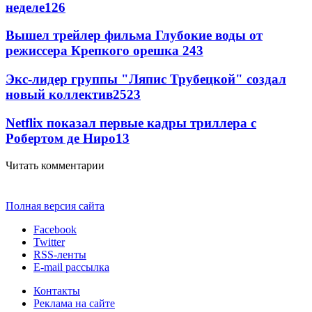
неделе
126
Вышел трейлер фильма Глубокие воды от
режиссера Крепкого орешка 2
43
Экс-лидер группы "Ляпис Трубецкой" создал
новый коллектив
25
23
Netflix показал первые кадры триллера с
Робертом де Ниро
13
Читать комментарии
Полная версия сайта
Facebook
Twitter
RSS-ленты
E-mail рассылка
Контакты
Реклама на сайте