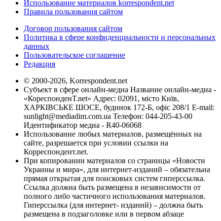
Использование материалов korrespondent.net
Правила пользования сайтом
Договор пользования сайтом
Политика в сфере конфиденциальности и персональных
данных
Пользовательское соглашение
Редакция
© 2000-2026, Korrespondent.net
Субъект в сфере онлайн-медиа Название онлайн-медиа -
«КореспонденТ.net» Адрес: 02091, місто Київ,
ХАРКІВСЬКЕ ШОСЕ, будинок 172-Б, офіс 208/1 E-mail:
sunlight@mediadim.com.ua
Телефон: 044-205-43-00
Идентификатор медиа - R40-06068
Использование любых материалов, размещённых на
сайте, разрешается при условии ссылки на
Корреспондент.net.
При копировании материалов со страницы «Новости
Украины и мира», для интернет-изданий – обязательна
прямая открытая для поисковых систем гиперссылка.
Ссылка должна быть размещена в независимости от
полного либо частичного использования материалов.
Гиперссылка (для интернет- изданий) – должна быть
размещена в подзаголовке или в первом абзаце