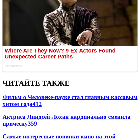
ЧИТАЙТЕ ТАКЖЕ
Фильм о Человеке-пауке стал главным кассовым
хитом года
412
Актриса Линдсей Лохан кардинально сменила
прическу
359
Самые интересные новинки кино на этой