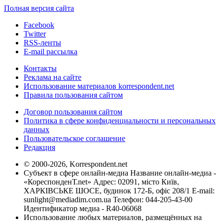
Полная версия сайта
Facebook
Twitter
RSS-ленты
E-mail рассылка
Контакты
Реклама на сайте
Использование материалов korrespondent.net
Правила пользования сайтом
Договор пользования сайтом
Политика в сфере конфиденциальности и персональных
данных
Пользовательское соглашение
Редакция
© 2000-2026, Korrespondent.net
Субъект в сфере онлайн-медиа Название онлайн-медиа -
«КореспонденТ.net» Адрес: 02091, місто Київ,
ХАРКІВСЬКЕ ШОСЕ, будинок 172-Б, офіс 208/1 E-mail:
sunlight@mediadim.com.ua
Телефон: 044-205-43-00
Идентификатор медиа - R40-06068
Использование любых материалов, размещённых на