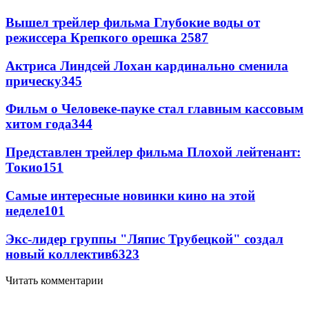
Вышел трейлер фильма Глубокие воды от
режиссера Крепкого орешка 2
587
Актриса Линдсей Лохан кардинально сменила
прическу
345
Фильм о Человеке-пауке стал главным кассовым
хитом года
344
Представлен трейлер фильма Плохой лейтенант:
Токио
151
Самые интересные новинки кино на этой
неделе
101
Экс-лидер группы "Ляпис Трубецкой" создал
новый коллектив
63
23
Читать комментарии